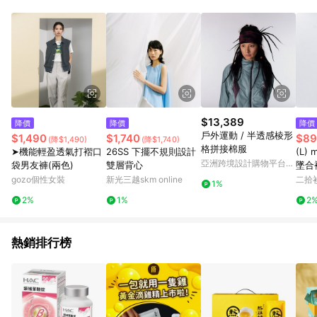
錄，相關問題請於保留時間內聯絡客服中心，並由屈臣氏進行訂
單資格確認。 6.欲透過APP導購跳轉前往活動頁之用戶，煩請更
新屈臣氏APP至版本26010.4.0。
$13,389
降價
降價
降價
戶外運動 / 半透感棱形
$1,490
$1,740
$89
(降$1,490)
(降$1,740)
格拼接棉服
➤機能輕盈透氣打褶口
26SS 下擺不規則設計
(L)
亞洲跨境設計購物平台
袋男友褲(兩色)
雙層背心
墜合
Pinkoi
gozo個性女裝
新光三越skm online
二拾衫
1%
2%
1%
2
熱銷排行榜