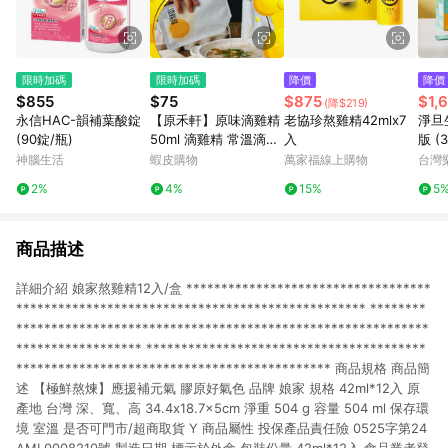
限時加碼
限時加碼
降價
降價
$855
$75
$875
$1,
(降$219)
永信HAC-韻補葉酸錠
【原禾軒】原味滴雞精
老協珍熬雞精42mlx7
淨旦
(90錠/瓶)
50ml 滴雞精 常溫滴雞
入
版 (
精 雞精 原味雞精 常溫
gY
神腦生活
蝦皮購物
萬家福線上購物
台灣
雞精 原禾軒滴雞精
2%
4%
15%
5
商品描述
詳細介紹 娘家熬雞精12入/盒 ***********************************
************************************************** ********
***********************************************************
****************** ****************************************
********************************************* 商品規格 商品簡
述 【極鮮熬煉】應援補元氣 膠原好氣色 品牌 娘家 規格 42ml*12入 原
產地 台灣 深、寬、高 34.4x18.7x5cm 淨重 504 g 容量 504 ml 保存環
境 室溫 是否可門市/超商取貨 Y 商品屬性 投保產品責任險 0525字第24