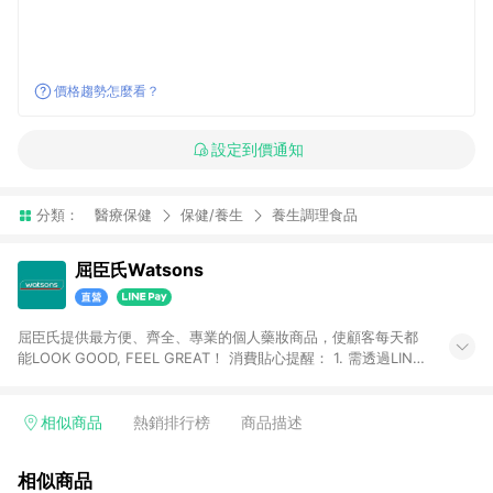
價格趨勢怎麼看？
設定到價通知
分類：
醫療保健
保健/養生
養生調理食品
屈臣氏Watsons
屈臣氏提供最方便、齊全、專業的個人藥妝商品，使顧客每天都
能LOOK GOOD, FEEL GREAT！ 消費貼心提醒： 1. 需透過LINE
購物前往屈臣氏官網消費，並在同一瀏覽器於24小時內結帳，方
才可享有LINE POINTS回饋資格。 2. 可同步使用屈臣氏官方APP
下單，每筆交易前請確認有經過LINE購物跳轉頁才符合返點資
相似商品
熱銷排行榜
商品描述
格。3.回饋點數計算會排除【訂單活動折扣(含折價券折扣)】、
【寵i點數折抵】、【禮物卡折抵】、【訂單運費】等金額。 4. 點
相似商品
數將於廠商出貨後30天前後發送。5.屈臣氏保留365天訂單記