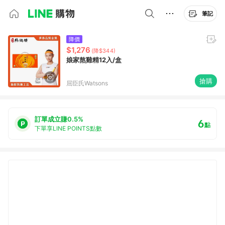
筆記
降價
$1,276
(降$344)
娘家熬雞精12入/盒
搶購
屈臣氏Watsons
訂單成立賺0.5%
6
點
下單享LINE POINTS點數