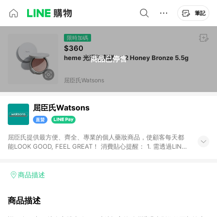
筆記
限時加碼
$360
heme 光澤打亮餅 - 02 Honey Bronze 5.5g
商品已停售
屈臣氏Watsons
屈臣氏Watsons
屈臣氏提供最方便、齊全、專業的個人藥妝商品，使顧客每天都
能LOOK GOOD, FEEL GREAT！ 消費貼心提醒： 1. 需透過LINE
購物前往屈臣氏官網消費，並在同一瀏覽器於24小時內結帳，方
才可享有LINE POINTS回饋資格。 2. 可同步使用屈臣氏官方APP
下單，每筆交易前請確認有經過LINE購物跳轉頁才符合返點資
商品描述
格。3.回饋點數計算會排除【訂單活動折扣(含折價券折扣)】、
【寵i點數折抵】、【禮物卡折抵】、【訂單運費】等金額。 4. 點
商品描述
數將於廠商出貨後30天前後發送。5.屈臣氏保留365天訂單記
錄，相關問題請於保留時間內聯絡客服中心，並由屈臣氏進行訂