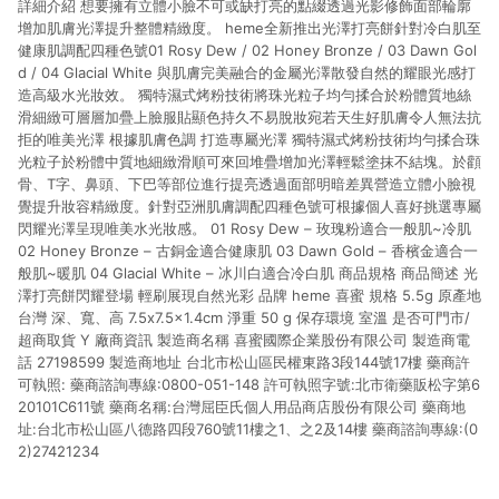
詳細介紹 想要擁有立體小臉不可或缺打亮的點綴透過光影修飾面部輪廓
單資格確認。 6.欲透過APP導購跳轉前往活動頁之用戶，煩請更
新屈臣氏APP至版本26010.4.0。
增加肌膚光澤提升整體精緻度。 heme全新推出光澤打亮餅針對冷白肌至
健康肌調配四種色號01 Rosy Dew / 02 Honey Bronze / 03 Dawn Gol
d / 04 Glacial White 與肌膚完美融合的金屬光澤散發自然的耀眼光感打
造高級水光妝效。 獨特濕式烤粉技術將珠光粒子均勻揉合於粉體質地絲
滑細緻可層層加疊上臉服貼顯色持久不易脫妝宛若天生好肌膚令人無法抗
拒的唯美光澤 根據肌膚色調 打造專屬光澤 獨特濕式烤粉技術均勻揉合珠
光粒子於粉體中質地細緻滑順可來回堆疊增加光澤輕鬆塗抹不結塊。於顴
骨、T字、鼻頭、下巴等部位進行提亮透過面部明暗差異營造立體小臉視
覺提升妝容精緻度。針對亞洲肌膚調配四種色號可根據個人喜好挑選專屬
閃耀光澤呈現唯美水光妝感。 01 Rosy Dew – 玫瑰粉適合一般肌~冷肌
02 Honey Bronze – 古銅金適合健康肌 03 Dawn Gold – 香檳金適合一
般肌~暖肌 04 Glacial White – 冰川白適合冷白肌 商品規格 商品簡述 光
澤打亮餅閃耀登場 輕刷展現自然光彩 品牌 heme 喜蜜 規格 5.5g 原產地
台灣 深、寬、高 7.5x7.5x1.4cm 淨重 50 g 保存環境 室溫 是否可門市/
超商取貨 Y 廠商資訊 製造商名稱 喜蜜國際企業股份有限公司 製造商電
話 27198599 製造商地址 台北市松山區民權東路3段144號17樓 藥商許
可執照: 藥商諮詢專線:0800-051-148 許可執照字號:北市衛藥販松字第6
20101C611號 藥商名稱:台灣屈臣氏個人用品商店股份有限公司 藥商地
址:台北市松山區八德路四段760號11樓之1、之2及14樓 藥商諮詢專線:(0
2)27421234