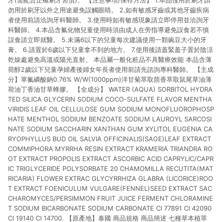
牙(需配合正確刷牙習慣)。 【注意事項/保存方法】 1.本品僅用於刷牙請
勿用於刷牙以外之用途避免誤觸眼睛。 2.如有敏感牙齒或其他牙齒疾病
者使用前請洽詢牙科醫師。 3.使用時如有敏感現象請立即停用並洽詢牙
科醫師。 4.本品含氟化物兒童使用時須由成人在旁指導避免誤食若不慎
誤食請立即就醫。 5.未滿6以下的兒童每次建議使用一顆豌豆大小的牙
膏。 6.請置於6歲以下兒童拿不到的地方。 7.使用後請蓋緊蓋子置於陰涼
乾燥處避免高溫或陽光直射。 本品屬一般化粧品不具醫療效能 本品含薄
荷醇2歲以下兒童孕婦產後婦女年長者使用前請先諮詢專科醫師。 【主成
分】單氟磷酸鈉0.76% W/W(1000ppm)洋甘菊萃取茴香萃取鼠尾草油薄
荷油丁香油甘草蜂膠。 【全成分】 WATER (AQUA) SORBITOL HYDRA
TED SILICA GLYCERIN SODIUM COCO-SULFATE FLAVOR MENTHA
VIRIDIS LEAF OIL CELLULOSE GUM SODIUM MONOFLUOROPHOSP
HATE MENTHOL SODIUM BENZOATE SODIUM LAUROYL SARCOSI
NATE SODIUM SACCHARIN XANTHAN GUM XYLITOL EUGENIA CA
RYOPHYLLUS BUD OIL SALVIA OFFICINALIS(SAGE)LEAF EXTRACT
COMMIPHORA MYRRHA RESIN EXTRACT KRAMERIA TRIANDRA RO
OT EXTRACT PROPOLIS EXTRACT ASCORBIC ACID CAPRYLIC/CAPR
IC TRIGLYCERIDE POLYSORBATE 20 CHAMOMILLA RECUTITA(MAT
RICARIA) FLOWER EXTRAC GLYCYRRHIZA GLABRA (LICORICE)ROO
T EXTRACT FOENICULUM VULGARE(FENNEL)SEED EXTRACT SAC
CHAROMYCES/PERSIMMON FRUIT JUICE FERMENT CHLORAMINE
T SODIUM BICARBONATE SODIUM CARBONATE CI 77891 CI 42090
CI 19140 CI 14700. 【原產地】泰國 商品規格 商品簡述 七種草本植萃