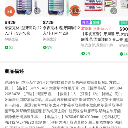
$429
$729
限時
奈森克林 I型牙間刷(12
奈森克林 I型牙間刷(12
$189
$90
(雙重省$271)
入/卡) 5S-*6盒
入/卡) M *12盒
【蝦皮直營】牙周適 牙
現貨
神腦生活
神腦生活
齦護理/固齒護齦牙膏 1
膏 超涼
入/3入組 草本修護 深
蝦皮直營_最快當日到
氣 
蝦皮
5%
5%
層潔淨
6%
1
商品描述
詳細介紹 [本商品113/1月起前標標籤更新新舊兩款標籤會採順出方式出
貨。] 【品名】SKYNLAB+太潔草本蜂膠牙膏12g 【國際條碼】885884
2053478 【用途】清潔牙齒。 【數量】1入 【淨重】12g 【特點】亮白
牙齒淨化口腔清新口氣。本品通過泰國國家科學研究院的品質安全測試溫
和不刺激。 嚴選7種草本植萃成分洋甘菊萃取茴香萃取鼠尾草葉萃取薄荷
葉萃取等幫助牙齦護理 預防蛀牙去除口腔異味含蜂膠萃取幫助去除牙菌
斑降低牙周病發生率。 【產品尺寸】W50xH160xD10mm 【包裝材質】
PET12/AL7/PE80 鋁箔袋 【使用方法】取適量於牙刷上用標準刷牙法刷