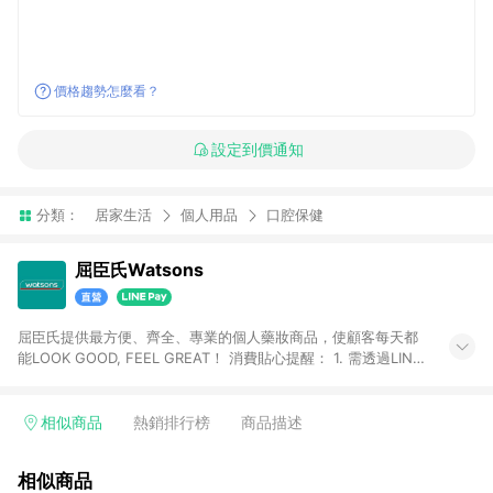
價格趨勢怎麼看？
設定到價通知
分類：
居家生活
個人用品
口腔保健
屈臣氏Watsons
屈臣氏提供最方便、齊全、專業的個人藥妝商品，使顧客每天都
能LOOK GOOD, FEEL GREAT！ 消費貼心提醒： 1. 需透過LINE
購物前往屈臣氏官網消費，並在同一瀏覽器於24小時內結帳，方
才可享有LINE POINTS回饋資格。 2. 可同步使用屈臣氏官方APP
下單，每筆交易前請確認有經過LINE購物跳轉頁才符合返點資
相似商品
熱銷排行榜
商品描述
格。3.回饋點數計算會排除【訂單活動折扣(含折價券折扣)】、
【寵i點數折抵】、【禮物卡折抵】、【訂單運費】等金額。 4. 點
相似商品
數將於廠商出貨後30天前後發送。5.屈臣氏保留365天訂單記