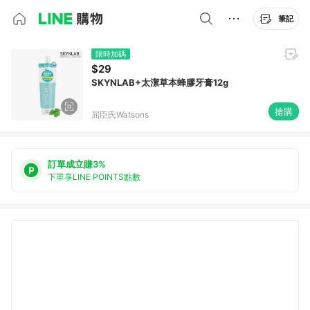
筆記
限時加碼
$29
SKYNLAB+太潔草本蜂膠牙膏12g
搶購
屈臣氏Watsons
訂單成立賺3%
下單享LINE POINTS點數