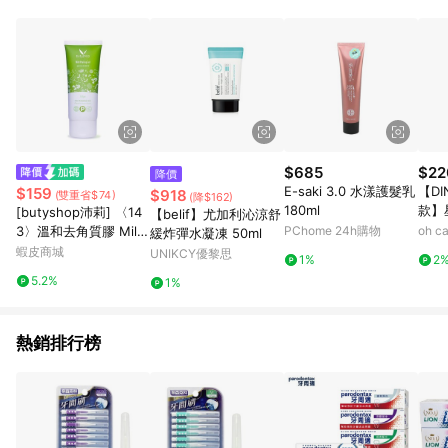
錄，相關問題請於保留時間內聯絡客服中心，並由屈臣氏進行訂
單資格確認。 6.欲透過APP導購跳轉前往活動頁之用戶，煩請更
新屈臣氏APP至版本26010.4.0。
$685
$22
降價
E-saki 3.0 水漾護髮乳
【DI
$159
$918
(雙重省$74)
(降$162)
180ml
款】
[butyshop沛莉] 〈14
【belif】尤加利沁涼舒
g
3〉溫和去角質膠 Mild
PChome 24h購物
oh 
緩炸彈水凝凍 50ml
Peeling Gel (100gm)
蝦皮商城
UNIKCY優黎思
1%
2
5.2%
1%
熱銷排行榜