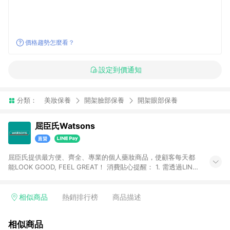
價格趨勢怎麼看？
設定到價通知
分類：
美妝保養
開架臉部保養
開架眼部保養
屈臣氏Watsons
屈臣氏提供最方便、齊全、專業的個人藥妝商品，使顧客每天都
能LOOK GOOD, FEEL GREAT！ 消費貼心提醒： 1. 需透過LINE
購物前往屈臣氏官網消費，並在同一瀏覽器於24小時內結帳，方
才可享有LINE POINTS回饋資格。 2. 可同步使用屈臣氏官方APP
下單，每筆交易前請確認有經過LINE購物跳轉頁才符合返點資
相似商品
熱銷排行榜
商品描述
格。3.回饋點數計算會排除【訂單活動折扣(含折價券折扣)】、
【寵i點數折抵】、【禮物卡折抵】、【訂單運費】等金額。 4. 點
相似商品
數將於廠商出貨後30天前後發送。5.屈臣氏保留365天訂單記