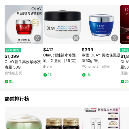
錄，相關問題請於保留時間內聯絡客服中心，並由屈臣氏進行訂
單資格確認。 6.欲透過APP導購跳轉前往活動頁之用戶，煩請更
新屈臣氏APP至版本26010.4.0。
$412
$399
限時加碼
限時
Olay, 活性補水修護
歐蕾 OLAY 長效保濕凝
$1,099
$1,
乳，2 盎司（56 克）
露50g /瓶
OLAY新生高效緊緻護
OL
iHerb
PChome 24h購物
膚霜 50G
霜50
寶雅線上買
屈臣氏
2%
1%
8%
3
熱銷排行榜