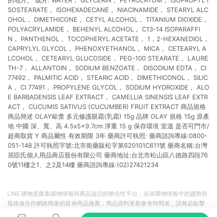
的地方。 成分: WATER， GLYCERIN， PETROLATUM， ISOPROPYL I
SOSTEARATE， ISOHEXADECANE， NIACINAMIDE， STEARYL ALC
OHOL， DIMETHICONE， CETYL ALCOHOL， TITANIUM DIOXIDE，
POLYACRYLAMIDE， BEHENYL ALCOHOL， C13-14 ISOPARAFFI
N， PANTHENOL， TOCOPHERYL ACETATE， 1，2-HEXANEDIOL，
CAPRYLYL GLYCOL， PHENOXYETHANOL， MICA， CETEARYL A
LCOHOL， CETEARYL GLUCOSIDE， PEG-100 STEARATE， LAURE
TH-7， ALLANTOIN， SODIUM BENZOATE， DISODIUM EDTA， CI
77492， PALMITIC ACID， STEARIC ACID， DIMETHICONOL， SILIC
A， CI 77491， PROPYLENE GLYCOL， SODIUM HYDROXIDE， ALO
E BARBADENSIS LEAF EXTRACT， CAMELLIA SINENSIS LEAF EXTR
ACT， CUCUMIS SATIVUS (CUCUMBER) FRUIT EXTRACT 商品規格
商品簡述 OLAY歐蕾 多元修護眼霜(乳霜) 15g 品牌 OLAY 規格 15g 原產
地 中國 深、寬、高 4.5x5x9.7cm 淨重 15 g 保存環境 室溫 是否可門市/
超商取貨 Y 商品屬性 有效期限 3年 藥商許可執照: 藥商諮詢專線:0800-
051-148 許可執照字號:北市衛藥販松字第620101C611號 藥商名稱:台灣
屈臣氏個人用品商店股份有限公司 藥商地址:台北市松山區八德路四段76
0號11樓之1、之2及14樓 藥商諮詢專線:(02)27421234
LINE 購物是匯集購物情報與商品資訊的整合性平台，並依購物情報中的趨勢與
風格做合作網路商家的延伸商品推薦，商品資料更新會有時間差，請務必點擊
商品至各合作網路商家，確認現售價與購物條件，一切資訊以合作廠商網頁為