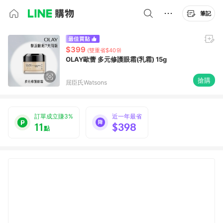
筆記
$399
(雙重省$409)
OLAY歐蕾 多元修護眼霜(乳霜) 15g
搶購
屈臣氏Watsons
訂單成立賺3%
近一年最省
11
$398
點