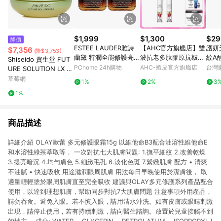
$1,999
$1,300
$29
降價
ESTEE LAUDER雅詩
【AHC官方旗艦店】雙
護妍
$7,356
(降$3,753)
蘭黛 特潤全能修護亮眼
波抗老多肽膠原抗皺眼
紋A
Shiseido 資生堂 FUT
霜 15ml x2入
霜30ml 2入組
PChome 24h購物
AHC-蝦皮官方旗艦店
台灣
URE SOLUTION LX 傳
奇再生珍萃極光眼霜
草莓網
1%
2%
3
N/A-眼唇護理
1%
商品描述
詳細介紹 OLAY歐蕾 多元修護眼霜15g 以維他命B3配合油溶性維他命E
和水溶性綠茶萃取等， 一次對抗七大肌膚問題: 1.撫平細紋 2.改善乾燥
3.提亮暗沉 4.均勻膚色 5.細緻毛孔 6.淡化色斑 7.緊緻肌膚 配方 • 清爽
不油膩 • 快速吸收 用途滋潤眼周肌膚 用法每日早晚使用於潔膚後， 取
適量輕輕塗於眼周肌膚直至完全吸收 建議與OLAY多元修護系列產品配合
使用，以達到理想肌膚，幫助同步對抗7大肌膚問題 注意事項外用產品，
請勿吞食。避免入眼。若不慎入眼，請用清水沖洗。如有皮膚或眼睛刺激
出現，請停止使用，若有持續刺激，請向醫生諮詢。放置於兒童接觸不到