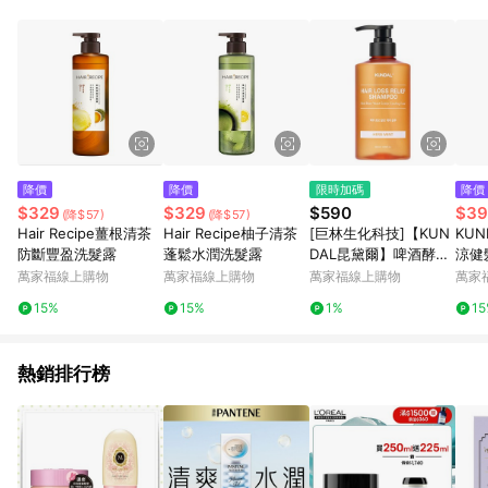
錄，相關問題請於保留時間內聯絡客服中心，並由屈臣氏進行訂
單資格確認。 6.欲透過APP導購跳轉前往活動頁之用戶，煩請更
新屈臣氏APP至版本26010.4.0。
降價
降價
限時加碼
降價
$329
$329
$590
$39
(降$57)
(降$57)
Hair Recipe薑根清茶
Hair Recipe柚子清茶
[巨林生化科技]【KUN
KU
防斷豐盈洗髮露
蓬鬆水潤洗髮露
DAL昆黛爾】啤酒酵素
涼健
防脫髮洗髮露500ml
萬家福線上購物
萬家福線上購物
萬家福線上購物
萬家
〈不含矽靈〉
15%
15%
1%
1
熱銷排行榜