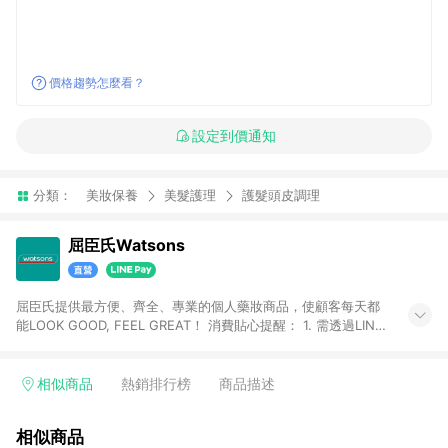
價格趨勢怎麼看？
設定到價通知
分類：
美妝保養
美髮護理
護髮頭皮調理
屈臣氏Watsons
屈臣氏提供最方便、齊全、專業的個人藥妝商品，使顧客每天都
能LOOK GOOD, FEEL GREAT！ 消費貼心提醒： 1. 需透過LINE
購物前往屈臣氏官網消費，並在同一瀏覽器於24小時內結帳，方
才可享有LINE POINTS回饋資格。 2. 可同步使用屈臣氏官方APP
下單，每筆交易前請確認有經過LINE購物跳轉頁才符合返點資
相似商品
熱銷排行榜
商品描述
格。3.回饋點數計算會排除【訂單活動折扣(含折價券折扣)】、
【寵i點數折抵】、【禮物卡折抵】、【訂單運費】等金額。 4. 點
相似商品
數將於廠商出貨後30天前後發送。5.屈臣氏保留365天訂單記