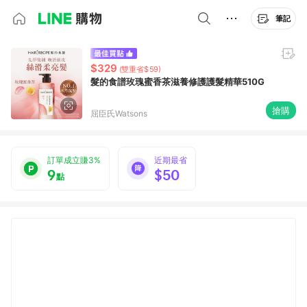
筆記
$329
(雙重省$59)
髮的食譜玫瑰蜜香茶滋養修護護髮精華510G
搶購
屈臣氏Watsons
訂單成立賺3%
近期最省
9
$50
點