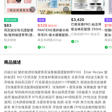
$3,420
限時加碼
降價
歷史
巴黎萊雅PRO 絲漾博
$83
$329
$19
(降$66)
吸金喚彩髮膜 250ml
瑪宣妮珍珠光護髮優
PANTENE潘婷爆水精
韓國i
(熱銷/柔順/修護/沙龍)
巴黎萊雅PRO-蝦皮官方
格/髮梢修護菁華/護髮/
華系列-爆水膠囊髮膜
髮油-
| 官方旗艦店
旗艦店
潤髮/免沖洗/修護/180
PRO-V高濃保濕護髮髮
蝦皮購物
康是美網購eShop
萬家
2%
g/罐/免沖洗
膜 水潤修護型12ML*8
1%
5%
1
（新舊包裝隨機出貨）
商品描述
詳細介紹 髮的食譜玫瑰蜜香茶滋養修護護髮精華510G 【Hair Recipe 髮
的食譜】NO.1天然洗髮 天然食材養護頭皮概念 全新升級 #頭皮元氣茶 先
淨後補 高純高活因子 打造最適合頭皮的1+1淨補配方 根源改善頭皮健康
【玫瑰蜜香茶洗髮露&護髮精華】 玫瑰精粹 x 蜜茶多酚 深層修護 撫平髮
絲毛躁 幫助維持頭皮頭髮保濕感 養出絲滑柔亮髮! 3倍修護力 頭皮舒緩
滋潤 髮絲柔順亮澤 97%受訪者認可 髮絲24H滑順柔亮 [中性頭皮 受損髮
適用] 日本調香師臻選 冷露茶香玫瑰 前調-岩茶 中調-東方玫瑰 後調-廣
藿香 東方玫瑰晨露 交織冷冽岩茶 淨負擔 補生機 [中性頭皮脆弱髮適用]