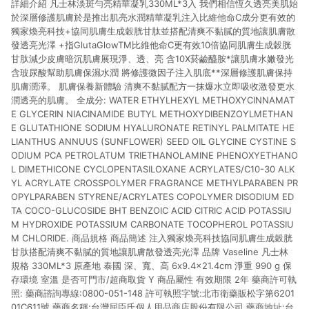
詳細介紹 凡士林淡斑勻亮精華凝乳330ML*3入 我們相信恆久透亮美肌始
單資格確認。 6.欲透過APP導購跳轉前往活動頁之用戶，煩請更
新屈臣氏APP至版本26010.4.0。
於深層修護肌膚於是推出肌亮水潤精華凝乳注入比維他命C成分更有效的
獨家煥亮科技+協同肌膚生成穀胱甘肽並搭配清爽不黏膩的質地讓肌膚散
發透亮光澤 +指GlutaGlowTM比維他命C更有效10倍協同肌膚生成穀胱
甘肽減少皮膚暗沉肌膚展現淨、透、亮 含10X菸鹼醯胺*讓肌膚水嫩發光
含玻尿酸幫助肌膚保濕水潤 將修護微因子注入肌底**深層修護肌膚保持
肌膚潤澤。 肌膚保養新體驗 清爽不黏膩配方一抹爆水立即吸收激發更水
潤透亮的肌膚。 全成分: WATER ETHYLHEXYL METHOXYCINNAMAT
E GLYCERIN NIACINAMIDE BUTYL METHOXYDIBENZOYLMETHAN
E GLUTATHIONE SODIUM HYALURONATE RETINYL PALMITATE HE
LIANTHUS ANNUUS (SUNFLOWER) SEED OIL GLYCINE CYSTINE S
ODIUM PCA PETROLATUM TRIETHANOLAMINE PHENOXYETHANO
L DIMETHICONE CYCLOPENTASILOXANE ACRYLATES/C10-30 ALK
YL ACRYLATE CROSSPOLYMER FRAGRANCE METHYLPARABEN PR
OPYLPARABEN STYRENE/ACRYLATES COPOLYMER DISODIUM ED
TA COCO-GLUCOSIDE BHT BENZOIC ACID CITRIC ACID POTASSIU
M HYDROXIDE POTASSIUM CARBONATE TOCOPHEROL POTASSIU
M CHLORIDE. 商品規格 商品簡述 注入獨家煥亮科技協同肌膚生成穀胱
甘肽搭配清爽不黏膩的質地讓肌膚散發透亮光澤 品牌 Vaseline 凡士林
規格 330ML*3 原產地 泰國 深、寬、高 6x9.4x21.4cm 淨重 990 g 保
存環境 室溫 是否可門市/超商取貨 Y 商品屬性 有效期限 2年 藥商許可執
照: 藥商諮詢專線:0800-051-148 許可執照字號:北市衛藥販松字第6201
01C611號 藥商名稱:台灣屈臣氏個人用品商店股份有限公司 藥商地址:台