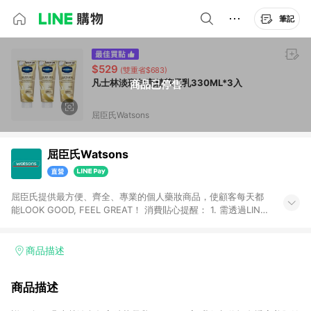
筆記
$529
(雙重省$683)
凡士林淡斑勻亮精華凝乳330ML*3入
商品已停售
屈臣氏Watsons
屈臣氏Watsons
屈臣氏提供最方便、齊全、專業的個人藥妝商品，使顧客每天都
能LOOK GOOD, FEEL GREAT！ 消費貼心提醒： 1. 需透過LINE
購物前往屈臣氏官網消費，並在同一瀏覽器於24小時內結帳，方
才可享有LINE POINTS回饋資格。 2. 可同步使用屈臣氏官方APP
下單，每筆交易前請確認有經過LINE購物跳轉頁才符合返點資
商品描述
格。3.回饋點數計算會排除【訂單活動折扣(含折價券折扣)】、
【寵i點數折抵】、【禮物卡折抵】、【訂單運費】等金額。 4. 點
商品描述
數將於廠商出貨後30天前後發送。5.屈臣氏保留365天訂單記
錄，相關問題請於保留時間內聯絡客服中心，並由屈臣氏進行訂