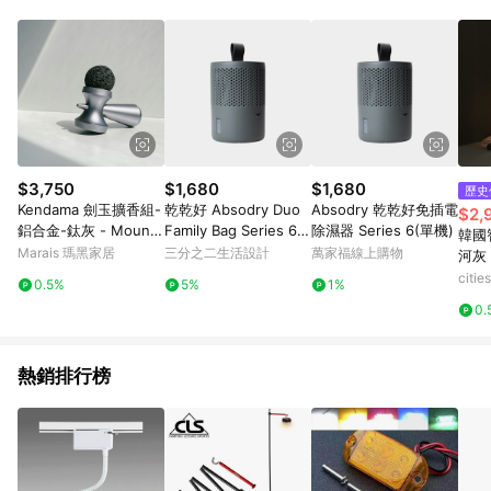
$3,750
$1,680
$1,680
歷史
Kendama 劍玉擴香組-
乾乾好 Absodry Duo
Absodry 乾乾好免插電
$2,
鋁合金-鈦灰 - Mounta
Family Bag Series 6
除濕器 Series 6(單機)
韓國
in Mist 山澗之霧
（單機）沈穩灰
Marais 瑪黑家居
三分之二生活設計
萬家福線上購物
河灰
citi
0.5%
5%
1%
0.
熱銷排行榜