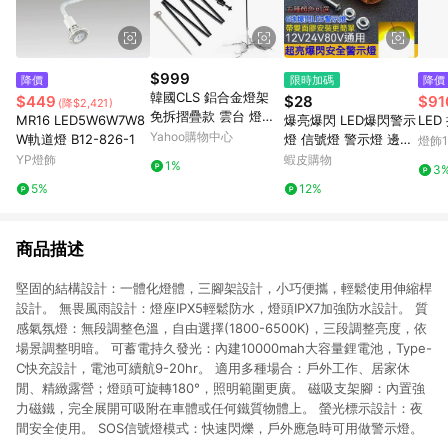
$999
降價
限時加碼
降價
韓國CLS 鋁合金燈架
$449
$28
$91
(降$2,421)
免拆摺疊款 雲台 燈架
MR16 LED5W6W7W8
爆亮爆閃 LED爆閃警示
露營 野餐
Yahoo購物中心
W軌道燈 B12-826-1
燈 信號燈 警示燈 邊燈
燈飾1
側燈 貨車 防水 6珠超
YP燈飾
蝦皮購物
1%
3
薄 12V24V 防撞燈 工
5%
12%
作燈
商品描述
堅固的結構設計：一體化燈體，三腳架設計，小巧便攜，輕鬆使用伸縮桿
設計。 無畏風雨設計：燈座IPX5輕鬆防水，燈頭IPX7加強防水設計。 質
感氣氛燈：無段調整色溫，自由選擇(1800-6500K)，三段調整亮度，依
場景調整明暗。 可蓄電持久發光：內建10000mah大容量鋰電池，Type-
C快充設計，電池可續航9-20hr。 適用多種場合：戶外工作、居家休
閒、精緻露營；燈頭可旋轉180°，照明範圍更廣。 磁吸支架腳：內置強
力磁鐵，完全展開可吸附在車體或任何鐵質物體上。 螢光標示設計：夜
間安全使用。 SOS信號燈模式：快速閃爍，戶外應急時可用做警示燈。