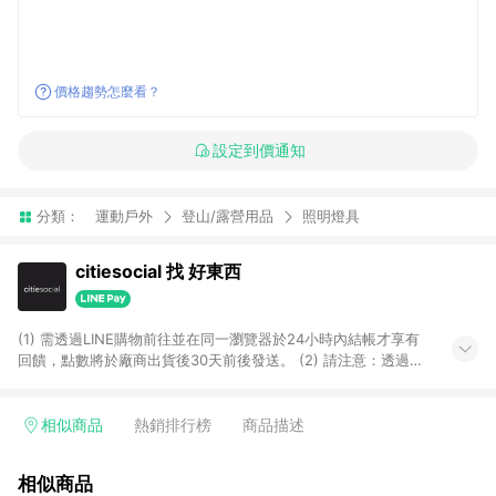
價格趨勢怎麼看？
設定到價通知
分類：
運動戶外
登山/露營用品
照明燈具
citiesocial 找 好東西
(1) 需透過LINE購物前往並在同一瀏覽器於24小時內結帳才享有
回饋，點數將於廠商出貨後30天前後發送。 (2) 請注意：透過
APP購買不具LINE POINTS返點資格。
相似商品
熱銷排行榜
商品描述
相似商品