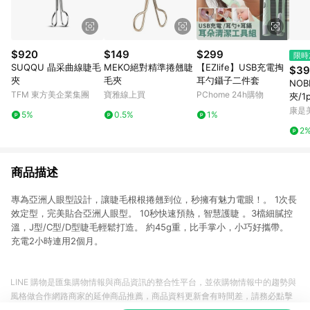
$920
$149
$299
限時
SUQQU 晶采曲線睫毛
MEKO絕對精準捲翹睫
【EZlife】USB充電掏
$39
夾
毛夾
耳勺鑷子二件套
NO
TFM 東方美企業集團
寶雅線上買
PChome 24h購物
夾/1
康是美
5%
0.5%
1%
2
商品描述
專為亞洲人眼型設計，讓睫毛根根捲翹到位，秒擁有魅力電眼！。 1次長
效定型，完美貼合亞洲人眼型。 10秒快速預熱，智慧護睫 。3檔細膩控
溫，J型/C型/D型睫毛輕鬆打造。 約45g重，比手掌小，小巧好攜帶。
充電2小時連用2個月。
LINE 購物是匯集購物情報與商品資訊的整合性平台，並依購物情報中的趨勢與
風格做合作網路商家的延伸商品推薦，商品資料更新會有時間差，請務必點擊
商品至各合作網路商家，確認現售價與購物條件，一切資訊以合作廠商網頁為