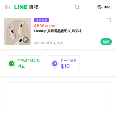
筆記
歷史低價
$839
(降$10)
LashUp 捲翹電熱睫毛夾 奶茶棕
搶購
citiesocial 找 好東西
訂單成立賺0.5%
近一年最省
4
$10
點