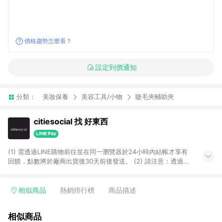
價格趨勢怎麼看？
設定到價通知
分類：
美妝保養
美容工具/小物
睫毛夾輔助夾
citiesocial 找 好東西
(1) 需透過LINE購物前往並在同一瀏覽器於24小時內結帳才享有
回饋，點數將於廠商出貨後30天前後發送。 (2) 請注意：透過
APP購買不具LINE POINTS返點資格。
相似商品
熱銷排行榜
商品描述
相似商品