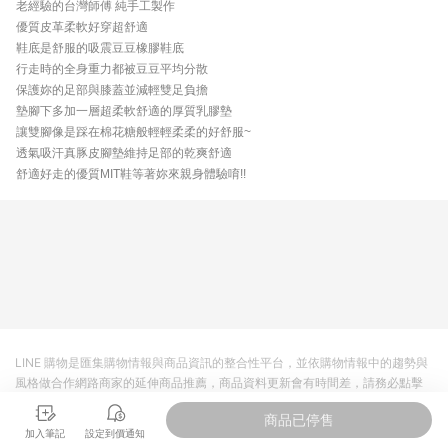
老經驗的台灣師傅 純手工製作
優質皮革柔軟好穿超舒適
鞋底是舒服的吸震豆豆橡膠鞋底
行走時的全身重力都被豆豆平均分散
保護妳的足部與膝蓋並減輕雙足負擔
墊腳下多加一層超柔軟舒適的厚質乳膠墊
讓雙腳像是踩在棉花糖般輕輕柔柔的好舒服~
透氣吸汗真豚皮腳墊維持足部的乾爽舒適
舒適好走的優質MIT鞋等著妳來親身體驗唷!!
LINE 購物是匯集購物情報與商品資訊的整合性平台，並依購物情報中的趨勢與
風格做合作網路商家的延伸商品推薦，商品資料更新會有時間差，請務必點擊
商品至各合作網路商家，確認現售價與購物條件，一切資訊以合作廠商網頁為
商品已停售
準。
加入筆記
設定到價通知