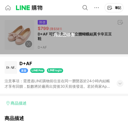
筆記
降價
$799
(降$581)
D+AF 可愛印象．MIT立體蝴蝶結莫卡辛豆豆
商品已停售
鞋
D+AF
D+AF
注意事項：需透過LINE購物前往並在同一瀏覽器於24小時內結帳
才享有回饋，點數將於廠商出貨後30天前後發送。若於商家App
下單，不符合LINE購物導購資格。
商品描述
商品描述