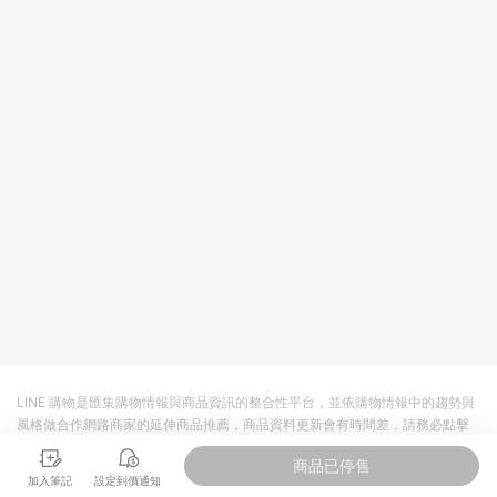
物、不定時驚喜折扣！ 注意事項： 需透過LINE購物前往並在同一
瀏覽器於24小時內結帳才享有回饋，點數將於廠商出貨後30天前
後發送。 國際直購、預購商品將於下單後70天發送LINE POINTS
點數
LINE 購物是匯集購物情報與商品資訊的整合性平台，並依購物情報中的趨勢與
風格做合作網路商家的延伸商品推薦，商品資料更新會有時間差，請務必點擊
商品至各合作網路商家，確認現售價與購物條件，一切資訊以合作廠商網頁為
商品已停售
準。
加入筆記
設定到價通知