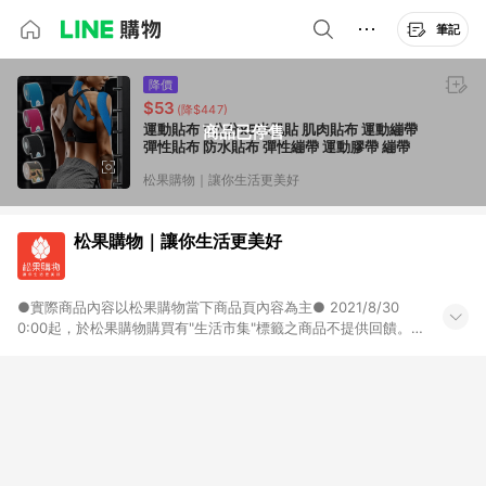
筆記
降價
$53
(降$447)
運動貼布 5公分x5米肌貼 肌肉貼布 運動繃帶
商品已停售
彈性貼布 防水貼布 彈性繃帶 運動膠帶 繃帶
松果購物｜讓你生活更美好
松果購物｜讓你生活更美好
●實際商品內容以松果購物當下商品頁內容為主● 2021/8/30
0:00起，於松果購物購買有"生活市集"標籤之商品不提供回饋。
一旦會員進入不回饋商品頁，就會跳【此商品不享LINE POINTS
回饋】的提醒，如會員繼續購買，購物車內將再次註明【此商品
不享回饋】。 酒類商品不享回饋 2019/11/1 0:00起，購買特定商
品將不享有回饋。用戶進入不回饋單品頁就會跳提醒，如用戶繼
續購買，結帳頁以及訂單明細頁內都會再次註明。 特定商品清單
請見此：https://www.pcone.com.tw/product/558 ●點數回
饋以跳轉當下顯示％為主● 限時折扣每天更新、買不完的生活好