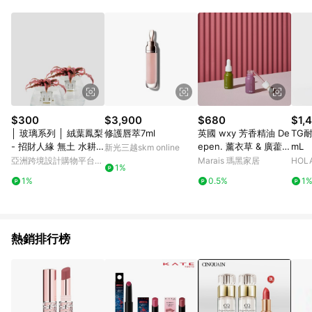
$300
$3,900
$680
$1,
│ 玻璃系列 │ 絨葉鳳梨
修護唇萃7ml
英國 wxy 芳香精油 De
TG
- 招財人緣 無土 水耕
epen. 薰衣草 & 廣藿香
mL
新光三越skm online
盆栽 自動補水
15ml
亞洲跨境設計購物平台
Marais 瑪黑家居
HOL
1%
Pinkoi
1%
0.5%
1
熱銷排行榜