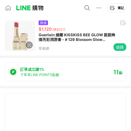
筆記
降價
$1,120
(降$227)
Guerlain 嬌蘭 KISSKISS BEE GLOW 親親蜂
燦亮彩潤唇膏 - # 129 Blossom Glow
3.2g/0.11oz-唇膏/口紅
搶購
草莓網
訂單成立賺1%
11
點
下單享LINE POINTS點數