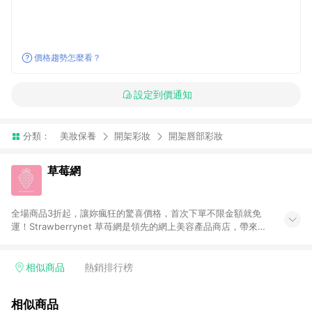
價格趨勢怎麼看？
設定到價通知
分類：
美妝保養
開架彩妝
開架唇部彩妝
草莓網
全場商品3折起，讓妳瘋狂的驚喜價格，首次下單不限金額就免
運！Strawberrynet 草苺網是領先的網上美容產品商店，帶來價
格相宜的護膚保養、化妝品、女性香水、頭髮護理、男性香水產
品， 超過800個品牌。台灣免關稅。100%原廠正貨。滿千全球免
運。
相似商品
熱銷排行榜
相似商品