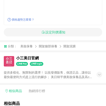
價格趨勢怎麼看？
設定到價通知
分類：
美妝保養
開架臉部保養
開架泥膜
小三美日官網
提供多樣化、無限制的選擇！ 以批發價販售，保證正品，讓你以
最快最便利方式趕上流行的腳步； 美日韓平價美妝保養品及高cp
生活小物盡在小三美日！ 注意事項： 1.需透過LINE購物前往並在
同一瀏覽器於24小時內結帳才享有回饋 2.點數將於廠商出貨後30
天前後發送 3.使用小三美日APP下單，將無法獲得點數回饋 4.
相似商品
熱銷排行榜
「廠商直送」商品及「隱形眼鏡」無法參加回饋，詳情請參閱小
三美日官網列示 5.運費及各類優惠折扣(含使用免運券折抵運費)
相似商品
皆不計入點數回饋，依扣除前述所有折讓金額，得最終之金額贈