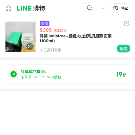
筆記
降價
$399
(降$300)
韓國 Innisfree~超級火山泥毛孔潔淨面膜
(100ml)
搶購
小三美日官網
訂單成立賺5%
19
點
下單享LINE POINTS點數