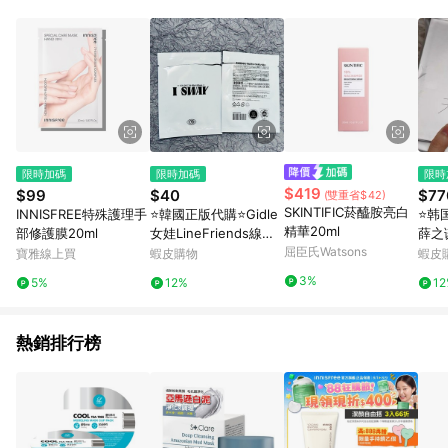
點。 例1：訂單總金額為500元，已達免運門檻，使用50元折扣
(折價券或全館滿額折)及50元美幣，實際回饋金額需扣除所有折
讓金額，得最終金額400元贈點。 例2：訂單總金額為500元，未
達免運門檻運費60元，使用60元折扣(折價券或全館滿額折)及60
元美幣，實際回饋金額需扣除運費及所有折讓金額，得最終金額
320元贈點。 例3：訂單總金額為199元，使用免運券折抵60元運
費，因未達原設定之免運門檻，故運費仍視為折讓金額，實際回
饋金額須扣除60元運費，得最終金額139元贈點。
限時加碼
限時加碼
限時
$419
$99
$40
$77
(雙重省$42)
SKINTIFIC菸醯胺亮白
INNISFREE特殊護理手
⭐韓國正版代購⭐Gidle
⭐韩
精華20ml
部修護膜20ml
女娃LineFriends線下
薛之
快閃隨機卡ISWAY隨機
屈臣氏Watsons
新未
寶雅線上買
蝦皮購物
蝦皮
卡全新未拆正版ins
3%
5%
12%
1
熱銷排行榜