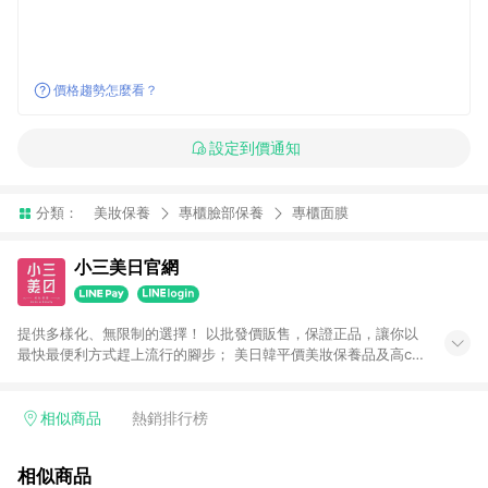
價格趨勢怎麼看？
設定到價通知
分類：
美妝保養
專櫃臉部保養
專櫃面膜
小三美日官網
提供多樣化、無限制的選擇！ 以批發價販售，保證正品，讓你以
最快最便利方式趕上流行的腳步； 美日韓平價美妝保養品及高cp
生活小物盡在小三美日！ 注意事項： 1.需透過LINE購物前往並在
同一瀏覽器於24小時內結帳才享有回饋 2.點數將於廠商出貨後30
天前後發送 3.使用小三美日APP下單，將無法獲得點數回饋 4.
相似商品
熱銷排行榜
「廠商直送」商品及「隱形眼鏡」無法參加回饋，詳情請參閱小
三美日官網列示 5.運費及各類優惠折扣(含使用免運券折抵運費)
相似商品
皆不計入點數回饋，依扣除前述所有折讓金額，得最終之金額贈