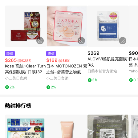
點。 例1：訂單總金額為500元，已達免運門檻，使用50元折扣
(折價券或全館滿額折)及50元美幣，實際回饋金額需扣除所有折
讓金額，得最終金額400元贈點。 例2：訂單總金額為500元，未
達免運門檻運費60元，使用60元折扣(折價券或全館滿額折)及60
元美幣，實際回饋金額需扣除運費及所有折讓金額，得最終金額
320元贈點。 例3：訂單總金額為199元，使用免運券折抵60元運
費，因未達原設定之免運門檻，故運費仍視為折讓金額，實際回
饋金額須扣除60元運費，得最終金額139元贈點。
$269
$90
降價
降價
ALOVIVI整肌提亮面膜1
日本K
$265
$169
(降$385)
(降$50)
0枚
藥-
Kose 高絲~Clear Turn
日本 MOTONOZEN 素
塞組
日藥本舖官方網站
Yah
高保濕眼膜/ 口膜(32回
之然~舒芙蕾之吻氣墊
對)/
份)
粉撲(1入)
小三美日官網
小三美日官網
3%
0.
tm
2%
2%
貼,
朵暖
熱銷排行榜