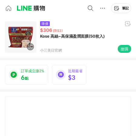
筆記
降價
$306
(降$3)
Kose 高絲~高保濕盈潤面膜(50枚入)
搶購
小三美日官網
訂單成立賺2%
近期最省
6
$3
點