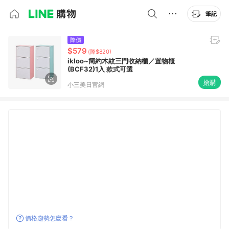
筆記
降價
$579
(降$820)
ikloo~簡約木紋三門收納櫃／置物櫃
(BCF32)1入 款式可選
搶購
小三美日官網
價格趨勢怎麼看？