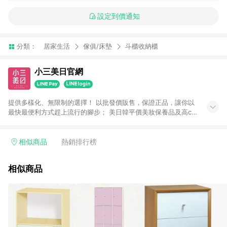
設定到價通知
分類：
居家生活
傢俱/床墊
斗櫃收納櫃
小三美日官網
提供多樣化、無限制的選擇！ 以批發價販售，保證正品，讓你以
最快最便利方式趕上流行的腳步； 美日韓平價美妝保養品及高cp
生活小物盡在小三美日！ 注意事項： 1.需透過LINE購物前往並在
同一瀏覽器於24小時內結帳才享有回饋 2.點數將於廠商出貨後30
天前後發送 3.使用小三美日APP下單，將無法獲得點數回饋 4.
相似商品
熱銷排行榜
「廠商直送」商品及「隱形眼鏡」無法參加回饋，詳情請參閱小
三美日官網列示 5.運費及各類優惠折扣(含使用免運券折抵運費)
相似商品
皆不計入點數回饋，依扣除前述所有折讓金額，得最終之金額贈
點。 例1：訂單總金額為500元，已達免運門檻，使用50元折扣
(折價券或全館滿額折)及50元美幣，實際回饋金額需扣除所有折
讓金額，得最終金額400元贈點。 例2：訂單總金額為500元，未
達免運門檻運費60元，使用60元折扣(折價券或全館滿額折)及60
元美幣，實際回饋金額需扣除運費及所有折讓金額，得最終金額