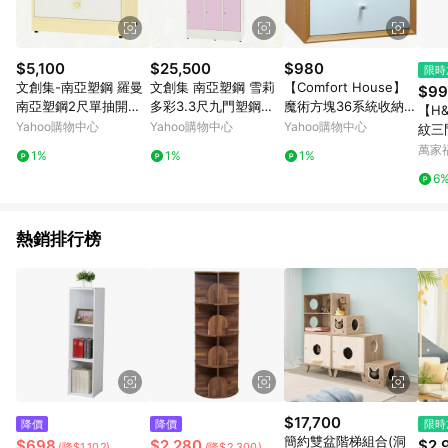
320元贈點。 例3：訂單總金額為199元，使用免運券折抵60元運
費，因未達原設定之免運門檻，故運費仍視為折讓金額，實際回
饋金額須扣除60元運費，得最終金額139元贈點。
$5,100
$25,500
$980
限時
文創集-南亞塑鋼 羅曼
文創集 南亞塑鋼 雪莉
【Comfort House】
$99
南亞塑鋼2尺單抽開放
多彩3.3尺九門塑鋼高
魔術方塊36系統收納
【H
收納櫃-61.4x45x69c
保管櫃/收納櫃(六色可
櫃/二抽櫃-原木色
Yahoo購物中心
Yahoo購物中心
Yahoo購物中心
紋三
m免組
選)-100.1x45x187cm
BCF
萬家
1%
1%
1%
免組
6
熱銷排行榜
$17,700
降價
降價
限時
簡約雙盆階梯組合(洞
$698
$2,280
$2,
(降$1,102)
(降$2,300)