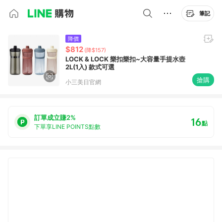
筆記
降價
$812
(降$157)
LOCK & LOCK 樂扣樂扣~大容量手提水壺
2L(1入) 款式可選
搶購
小三美日官網
訂單成立賺2%
16
點
下單享LINE POINTS點數