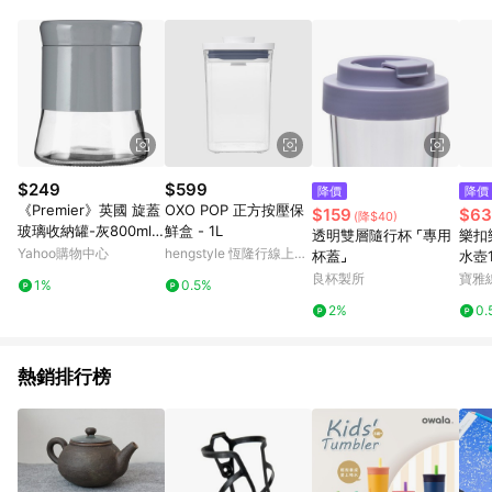
點。 例1：訂單總金額為500元，已達免運門檻，使用50元折扣
(折價券或全館滿額折)及50元美幣，實際回饋金額需扣除所有折
讓金額，得最終金額400元贈點。 例2：訂單總金額為500元，未
達免運門檻運費60元，使用60元折扣(折價券或全館滿額折)及60
元美幣，實際回饋金額需扣除運費及所有折讓金額，得最終金額
320元贈點。 例3：訂單總金額為199元，使用免運券折抵60元運
費，因未達原設定之免運門檻，故運費仍視為折讓金額，實際回
饋金額須扣除60元運費，得最終金額139元贈點。
$249
$599
降價
降價
《Premier》英國 旋蓋
OXO POP 正方按壓保
$159
$63
(降$40)
玻璃收納罐-灰800ml--
鮮盒 - 1L
透明雙層隨行杯 ⌜專用
樂扣
收納瓶 儲物罐 零食罐
Yahoo購物中心
hengstyle 恆隆行線上購
杯蓋⌟
水壺1
物
良杯製所
寶雅
1%
0.5%
2%
0.
熱銷排行榜