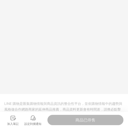
(折價券或全館滿額折)及50元美幣，實際回饋金額需扣除所有折
讓金額，得最終金額400元贈點。 例2：訂單總金額為500元，未
達免運門檻運費60元，使用60元折扣(折價券或全館滿額折)及60
元美幣，實際回饋金額需扣除運費及所有折讓金額，得最終金額
320元贈點。 例3：訂單總金額為199元，使用免運券折抵60元運
費，因未達原設定之免運門檻，故運費仍視為折讓金額，實際回
饋金額須扣除60元運費，得最終金額139元贈點。
LINE 購物是匯集購物情報與商品資訊的整合性平台，並依購物情報中的趨勢與
風格做合作網路商家的延伸商品推薦，商品資料更新會有時間差，請務必點擊
商品至各合作網路商家，確認現售價與購物條件，一切資訊以合作廠商網頁為
商品已停售
準。
加入筆記
設定到價通知