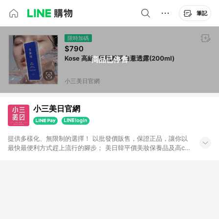
筆記
限時加碼
$790
Kose 高絲~雪肌精澄白薏透露(200ml)
商品已停售
小三美日官網
小三美日官網
提供多樣化、無限制的選擇！ 以批發價販售，保證正品，讓你以
最快最便利方式趕上流行的腳步； 美日韓平價美妝保養品及高cp
生活小物盡在小三美日！ 注意事項： 1.需透過LINE購物前往並在
同一瀏覽器於24小時內結帳才享有回饋 2.點數將於廠商出貨後30
天前後發送 3.使用小三美日APP下單，將無法獲得點數回饋 4.
「廠商直送」商品及「隱形眼鏡」無法參加回饋，詳情請參閱小
三美日官網列示 5.運費及各類優惠折扣(含使用免運券折抵運費)
皆不計入點數回饋，依扣除前述所有折讓金額，得最終之金額贈
點。 例1：訂單總金額為500元，已達免運門檻，使用50元折扣