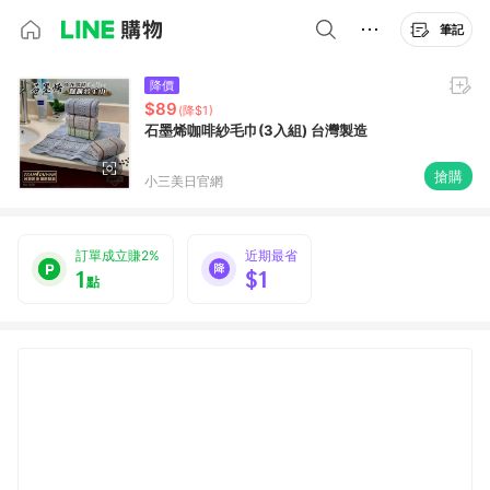
筆記
降價
$89
(降$1)
石墨烯咖啡紗毛巾(3入組) 台灣製造
搶購
小三美日官網
訂單成立賺2%
近期最省
1
$1
點