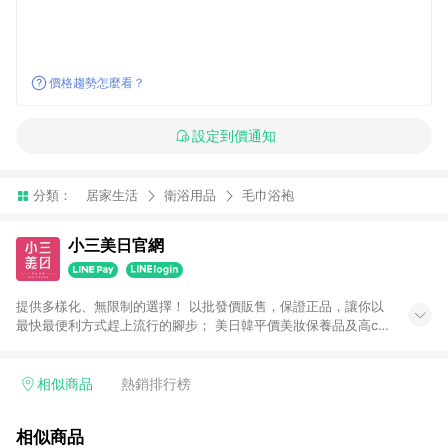
價格趨勢怎麼看？
設定到價通知
分類：
居家生活
衛浴用品
毛巾浴袍
小三美日官網
提供多樣化、無限制的選擇！ 以批發價販售，保證正品，讓你以
最快最便利方式趕上流行的腳步； 美日韓平價美妝保養品及高cp
生活小物盡在小三美日！ 注意事項： 1.需透過LINE購物前往並在
同一瀏覽器於24小時內結帳才享有回饋 2.點數將於廠商出貨後30
天前後發送 3.使用小三美日APP下單，將無法獲得點數回饋 4.
相似商品
熱銷排行榜
「廠商直送」商品及「隱形眼鏡」無法參加回饋，詳情請參閱小
三美日官網列示 5.運費及各類優惠折扣(含使用免運券折抵運費)
相似商品
皆不計入點數回饋，依扣除前述所有折讓金額，得最終之金額贈