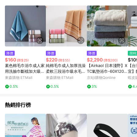
點。 例1：訂單總金額為500元，已達免運門檻，使用50元折扣
(折價券或全館滿額折)及50元美幣，實際回饋金額需扣除所有折
讓金額，得最終金額400元贈點。 例2：訂單總金額為500元，未
達免運門檻運費60元，使用60元折扣(折價券或全館滿額折)及60
元美幣，實際回饋金額需扣除運費及所有折讓金額，得最終金額
320元贈點。 例3：訂單總金額為199元，使用免運券折抵60元運
費，因未達原設定之免運門檻，故運費仍視為折讓金額，實際回
饋金額須扣除60元運費，得最終金額139元贈點。
降價
降價
降價
限時
$160
$220
$2,290
$10
(降$25)
(降$55)
(降$200)
素色棉毛巾浴巾成人家
純棉毛巾成人加厚洗澡
【Airkaol 日本淺野】X
【台
用洗臉巾斷檔加大吸水
柔軟三段浴巾吸水毛巾
TC氣墊浴巾-60X120c
宜】
裹巾柔軟情侶套巾
洗臉全棉家用毛巾批發
m-廠商直送
色純
東森購物 ETMall
東森購物 ETMall
京站i購物Qonline
蝦皮
白色
0.5%
0.5%
3%
4.
白色
巾
熱銷排行榜