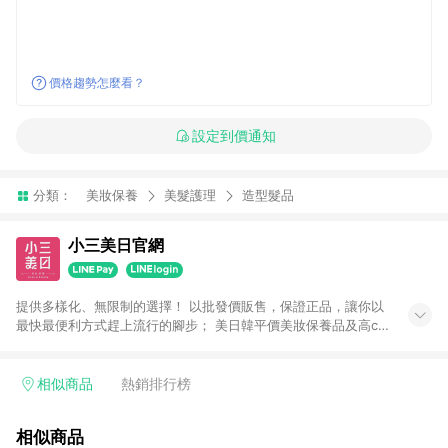
價格趨勢怎麼看？
設定到價通知
分類：
美妝保養
美髮護理
造型髮品
小三美日官網
提供多樣化、無限制的選擇！ 以批發價販售，保證正品，讓你以
最快最便利方式趕上流行的腳步； 美日韓平價美妝保養品及高cp
生活小物盡在小三美日！ 注意事項： 1.需透過LINE購物前往並在
同一瀏覽器於24小時內結帳才享有回饋 2.點數將於廠商出貨後30
天前後發送 3.使用小三美日APP下單，將無法獲得點數回饋 4.
相似商品
熱銷排行榜
「廠商直送」商品及「隱形眼鏡」無法參加回饋，詳情請參閱小
三美日官網列示 5.運費及各類優惠折扣(含使用免運券折抵運費)
相似商品
皆不計入點數回饋，依扣除前述所有折讓金額，得最終之金額贈