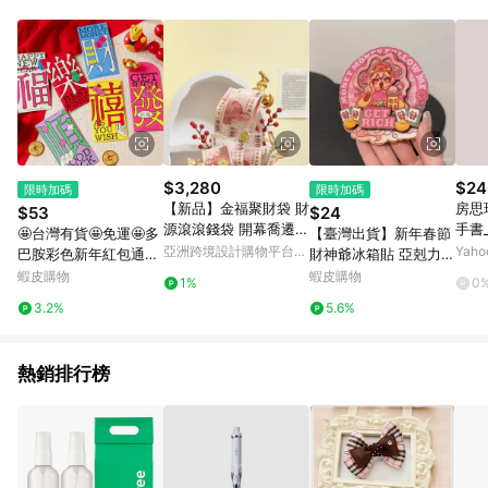
點。 例1：訂單總金額為500元，已達免運門檻，使用50元折扣
(折價券或全館滿額折)及50元美幣，實際回饋金額需扣除所有折
讓金額，得最終金額400元贈點。 例2：訂單總金額為500元，未
達免運門檻運費60元，使用60元折扣(折價券或全館滿額折)及60
元美幣，實際回饋金額需扣除運費及所有折讓金額，得最終金額
320元贈點。 例3：訂單總金額為199元，使用免運券折抵60元運
費，因未達原設定之免運門檻，故運費仍視為折讓金額，實際回
饋金額須扣除60元運費，得最終金額139元贈點。
$3,280
$24
限時加碼
限時加碼
【新品】金福聚財袋 財
房思
$53
$24
源滾滾錢袋 開幕喬遷入
手書
🤩台灣有貨🤩免運🤩多
【臺灣出貨】新年春節
厝 售價含現金1200
亞洲跨境設計購物平台
Yah
巴胺彩色新年紅包通用
財神爺冰箱貼 亞剋力冰
Pinkoi
款春節生日喬遷祝福文
箱貼 喜慶創意卡通冰箱
蝦皮購物
蝦皮購物
1%
0
字加厚硬殼利是封特惠
貼 國潮可愛風 冰箱入
3.2%
5.6%
戶門磁吸裝飾 KX4J
熱銷排行榜