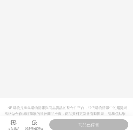
LINE 購物是匯集購物情報與商品資訊的整合性平台，並依購物情報中的趨勢與
風格做合作網路商家的延伸商品推薦，商品資料更新會有時間差，請務必點擊
商品至各合作網路商家，確認現售價與購物條件，一切資訊以合作廠商網頁為
商品已停售
準。
加入筆記
設定到價通知