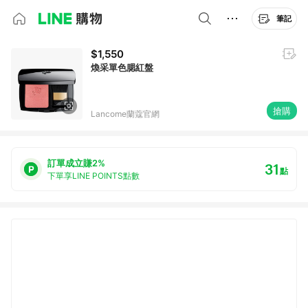
筆記
$1,550
煥采單色腮紅盤
搶購
Lancome蘭蔻官網
訂單成立賺2%
31
點
下單享LINE POINTS點數