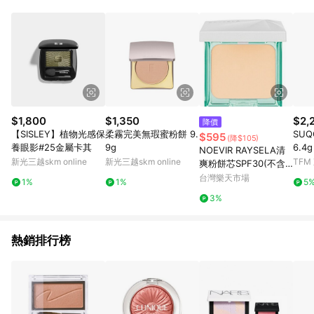
$1,800
$1,350
$2,
降價
【SISLEY】植物光感保
柔霧完美無瑕蜜粉餅 9.
SU
$595
(降$105)
養眼影#25金屬卡其
9g
6.4
NOEVIR RAYSELA清
新光三越skm online
新光三越skm online
TF
爽粉餅芯SPF30(不含
粉盒)
台灣樂天市場
1%
1%
5
3%
熱銷排行榜