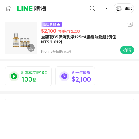
筆記
$2,100
(雙重省$2,200)
金盞花B5保濕乳液125ml超級熱銷組(價值
NT$3,612)
搶購
Kiehl's契爾氏官網
訂單成立賺10%
近一年最省
100
$2,100
點