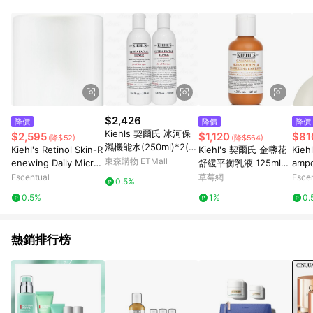
$2,426
降價
降價
降價
Kiehls 契爾氏 冰河保
$2,595
$1,120
$81
(降$52)
(降$564)
濕機能水(250ml)*2(公
Kiehl's Retinol Skin-R
Kiehl's 契爾氏 金盞花
Kieh
司貨)
東森購物 ETMall
enewing Daily Micro-
舒緩平衡乳液 125ml-
amp
Dose Serum 50ml
保濕及護理
Escentual
草莓網
Esce
0.5%
0.5%
1%
0.
熱銷排行榜