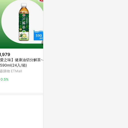
1,979
$1,199
限時加碼
愛之味】健康油切分解茶-4箱
【蝦皮直營】Red Bull 紅牛 能量
$35
590ml(24入/箱)
飲料 250mlx24罐/箱 原味/無糖/
[家速配]生活
葡萄/白桃/零卡 redbull
森購物 ETMall
蝦皮直營_最快當日到
90ml
萬家福線上購
0.5%
4%
10%