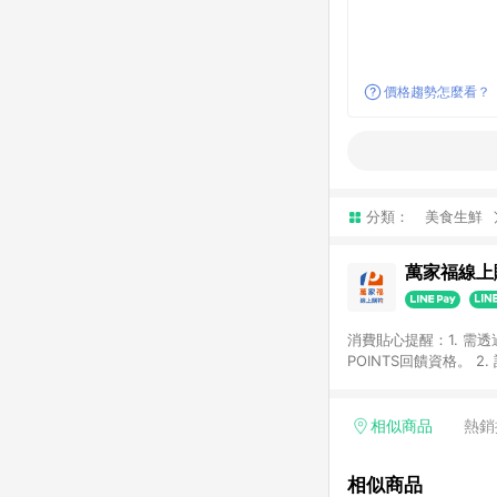
價格趨勢怎麼看？
分類：
美食生鮮
萬家福線上
消費貼心提醒：1. 需
POINTS回饋資格。
後30天前後發送。 4
利點數折抵(含OPENP
留時間內聯絡客服中心
相似商品
熱銷
單、快速、輕鬆的購物
相似商品