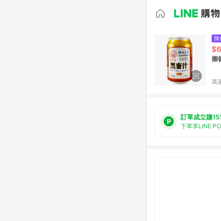
降
$
崇
萬
訂單成立賺15
下單享LINE P