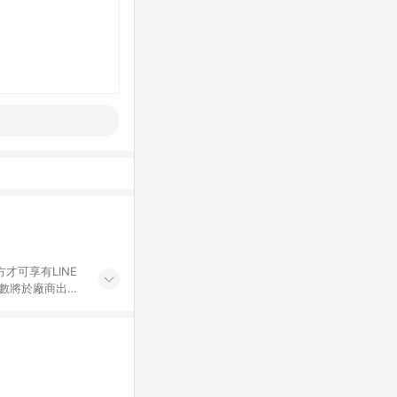
才可享有LINE
點數將於廠商出貨
折價券折扣)、紅
錄，相關問題請於保
物希望提供簡