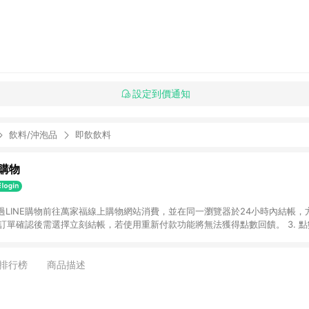
設定到價通知
飲料/沖泡品
即飲飲料
購物
透過LINE購物前往萬家福線上購物網站消費，並在同一瀏覽器於24小時內結帳，方
 2. 訂單確認後需選擇立刻結帳，若使用重新付款功能將無法獲得點數回饋。 3. 
. 不具回饋資格種類商品：電子禮券。 5. 回饋點數計算將排除訂單活動折扣(含
OINT)、運費等金額。 6. 康達盛通生活事業股份有限公司保留365天訂單記
，並由康達盛通生活事業股份有限公司方進行訂單資格確認。 康達盛通線上購
排行榜
商品描述
流程及體驗，將不定期推出精選、話題性或期間限定商品來滿足您的喜好。