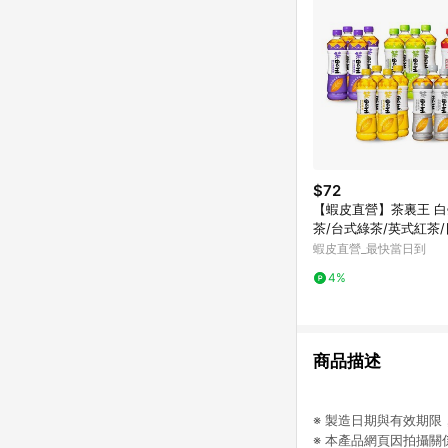
$72
【蝦皮直營】茶裏王 
茶/台式綠茶/英式紅茶
綠茶/青心烏龍茶 600m
蝦皮直營_最快當日到
飲料 綠茶
4%
商品描述
※ 製造日期與有效期
※ 本產品網頁因拍攝