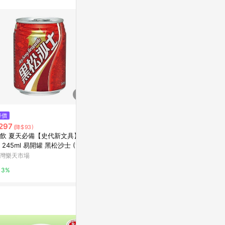
降價
限時加碼
$169
297
$19
(雙重省$40)
(降$93)
[家速配]崇德發減糖黑麥汁Can 3
飲 夏天必備【史代新文具】黑
~省錢叔叔二館
30ml
 245ml 易開罐 黑松沙士 (1箱2
RGIA 滴濾
瓶)
萬家福線上購物
180ml 即
灣樂天市場
蝦皮購物
隨手罐
10%
3%
1%