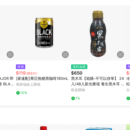
降價
限時加碼
$119
$650
$
(降$61)
AJOR 即
[家速配]喬亞無糖黑咖啡180mL
黑木耳【箱購-不可以併單】 24
冷
 BLACK
入/48入新光農場 養生黑木耳 禮
松
萬家福線上購物
盒 銀耳 黑木耳飲 送禮 A99
4
蝦皮購物
台
10%
1%