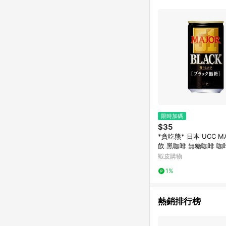
限時加碼
$35
*貪吃熊* 日本 UCC M
飲 黑咖啡 無糖咖啡 咖啡
易開罐
蝦皮購物
1%
熱銷排行榜