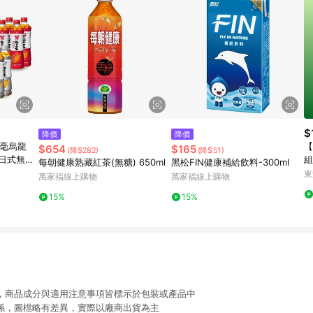
$
降價
降價
白毫烏龍
【
$654
$165
(降$282)
(降$51)
/日式無糖
組
每朝健康熟藏紅茶(無糖) 650ml
黑松FIN健康補給飲料-300ml
lx4入/組
東
萬家福線上購物
萬家福線上購物
15%
15%
限，商品成分與適用注意事項皆標示於包裝或產品中
關係，圖檔略有差異，實際以廠商出貨為主