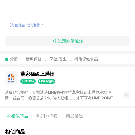
價格趨勢怎麼看？
設定到價通知
分類：
醫療保健
保健/養生
機能保健食品
萬家福線上購物
消費貼心提醒：1. 需透過LINE購物前往萬家福線上購物網站消
費，並在同一瀏覽器於24小時內結帳，方才可享有LINE POINTS
回饋資格。 2. 訂單確認後需選擇立刻結帳，若使用重新付款功能
將無法獲得點數回饋。 3. 點數將於廠商出貨後30天前後發送。
4. 不具回饋資格種類商品：電子禮券。 5. 回饋點數計算將排除訂
相似商品
熱銷排行榜
商品描述
單活動折扣(含折價券折扣)、紅利點數折抵(含OPENPOINT)、運
費等金額。 6. 康達盛通生活事業股份有限公司保留365天訂單記
相似商品
錄，相關問題請於保留時間內聯絡客服中心，並由康達盛通生活