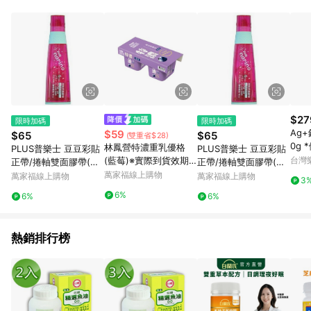
事業股份有限公司方進行訂單資格確認。 康達盛通線上購物希望
提供簡單、快速、輕鬆的購物流程及體驗，將不定期推出精選、
話題性或期間限定商品來滿足您的喜好。
$27
限時加碼
限時加碼
Ag
$59
$65
$65
(雙重省$28)
0g 
林鳳營特濃重乳優格
PLUS普樂士 豆豆彩貼
PLUS普樂士 豆豆彩貼
(藍莓)※實際到貨效期
台灣
正帶/捲軸雙面膠帶(多
正帶/捲軸雙面膠帶(多
約4天以上
款)4mm×8M(綠色)
萬家福線上購物
款)8.4mm×8M(藍色)
萬家福線上購物
萬家福線上購物
3
6%
6%
6%
熱銷排行榜