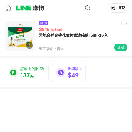
筆記
降價
$919
(降$49)
天地合補金盞花葉黃素濃縮飲15mlx16入
搶購
萬家福線上購物
訂單成立賺15%
近期最省
137
$49
點