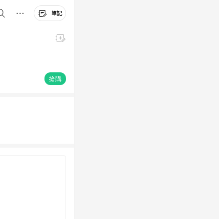
筆記
搶購