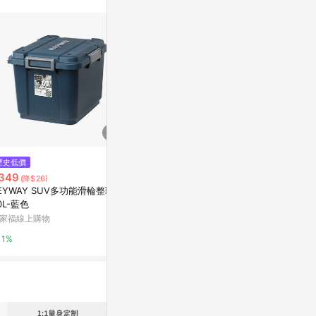
$125
歷史低價
降價
KEYWAY多利5號掀蓋整理箱/YQ
349
$1,466
(降$26)
(降$6
501/4L
EYWAY SUV多功能滑輪整理箱
卡旺LIVEWEL
史泰博台灣
0L-藍色
東森購物 ETMa
家福線上購物
2%
0.5%
1%