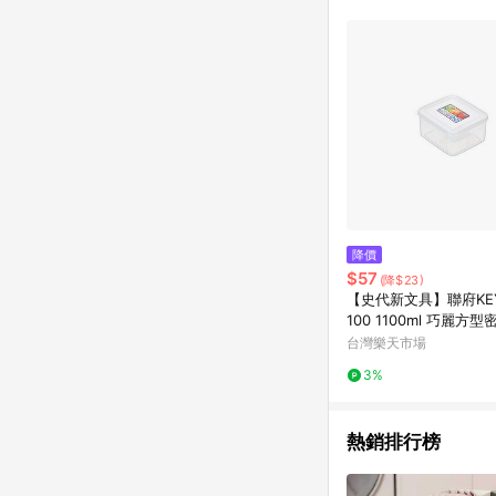
降價
$57
(降$23)
【史代新文具】聯府KEY
100 1100ml 巧麗方
鮮盒/收納盒/整理盒
台灣樂天市場
3%
熱銷排行榜