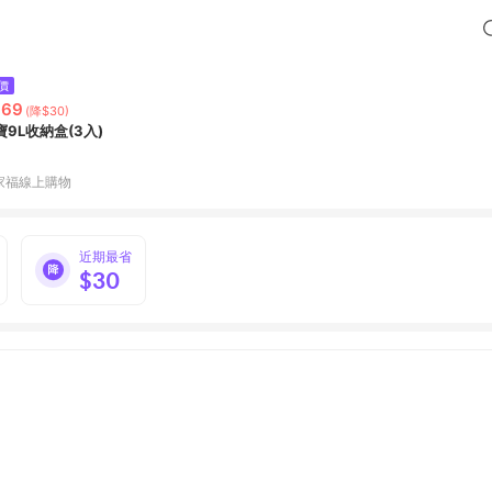
價
369
(降$30)
寶9L收納盒(3入)
家福線上購物
近期最省
$30