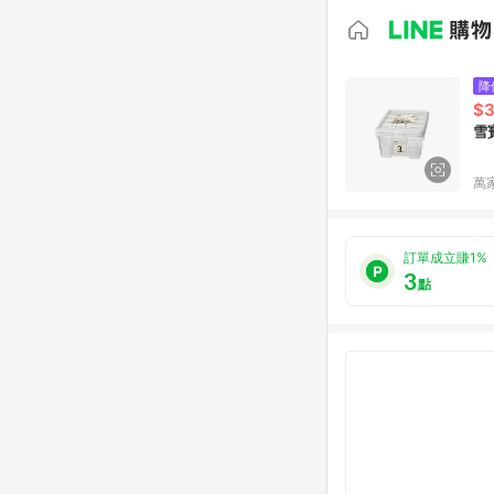
降
$
雪
萬
訂單成立賺1%
3
點