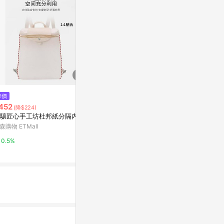
$199
降價
歷史低價
可伸縮分隔整理盒
452
$1,128
(降$224)
(降$28
特力屋
驤匠心手工坊杜邦紙分隔內膽
也雅衣服收納
理儲物箱大容
森購物 ETMall
1%
納柜
東森購物 ETMa
0.5%
0.5%