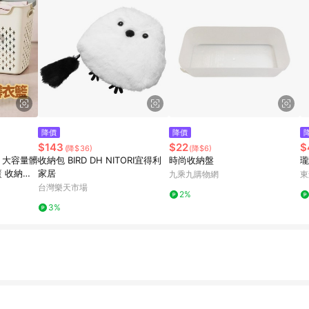
降價
降價
$143
$22
$
(降$36)
(降$6)
 大容量髒
收納包 BIRD DH NITORI宜得利
時尚收納盤
瓏
籃 收納籃
家居
九乘九購物網
東
衣收納 手
台灣樂天市場
2%
3%