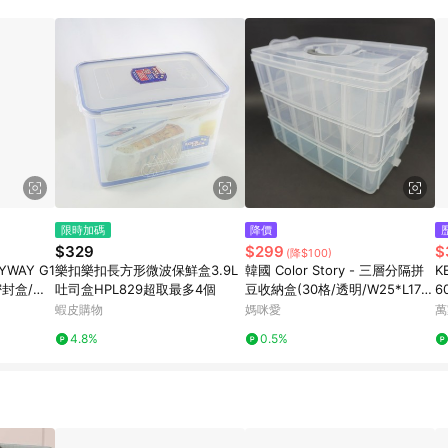
限時加碼
降價
$329
$299
$
(降$100)
WAY G1
樂扣樂扣長方形微波保鮮盒3.9L
韓國 Color Story - 三層分隔拼
K
型密封盒/保
吐司盒HPL829超取最多4個
豆收納盒(30格/透明/W25*L17*
6
H18.5cm)
蝦皮購物
媽咪愛
萬
4.8%
0.5%