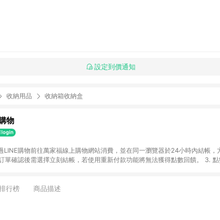
設定到價通知
收納用品
收納箱收納盒
購物
透過LINE購物前往萬家福線上購物網站消費，並在同一瀏覽器於24小時內結帳，方
 2. 訂單確認後需選擇立刻結帳，若使用重新付款功能將無法獲得點數回饋。 3. 
. 不具回饋資格種類商品：電子禮券。 5. 回饋點數計算將排除訂單活動折扣(含
OINT)、運費等金額。 6. 康達盛通生活事業股份有限公司保留365天訂單記
，並由康達盛通生活事業股份有限公司方進行訂單資格確認。 康達盛通線上購
排行榜
商品描述
流程及體驗，將不定期推出精選、話題性或期間限定商品來滿足您的喜好。