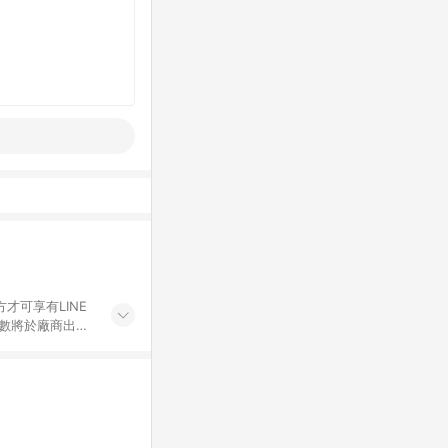
才可享有LINE
點數將於廠商出貨
折價券折扣)、紅
錄，相關問題請於保
物希望提供簡