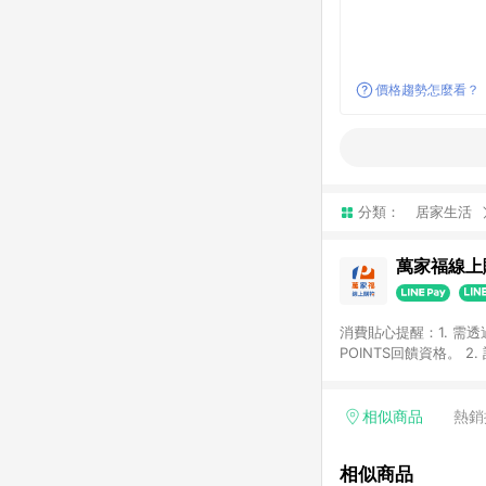
價格趨勢怎麼看？
分類：
居家生活
萬家福線上
消費貼心提醒：1. 需
POINTS回饋資格。
後30天前後發送。 4
利點數折抵(含OPENP
留時間內聯絡客服中心
相似商品
熱銷
單、快速、輕鬆的購物
相似商品