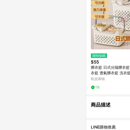
限時加碼
$55
髒衣籃 日式分隔髒衣籃
衣籃 透氣髒衣籃 洗衣
收納框 分類收納籃 洗
蝦皮購物
提髒衣籃【PP262】
1%
商品描述
LINE購物推薦