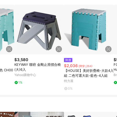
$3,580
$
降價
KEYWAY 聯府 金剛止滑摺合椅
F
$2,036
(降$1,264)
(大)6入
 CH00
【HOUSE】美好折疊椅-大款4入
Yahoo購物中心
B
組 二色可選大款-藍色-4入組
特力屋
1%
0%