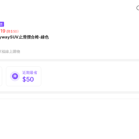
價
19
(降$50)
eywaySUV止滑摺合椅-綠色
家福線上購物
近期最省
$50