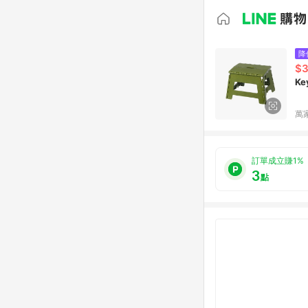
降
$3
K
萬
訂單成立賺1%
3
點