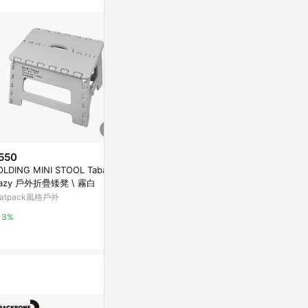
550
$179
歷史低價
OLDING MINI STOOL Tabac –
KEYWAY S
$1,320
(降$570)
Hazy 戶外折疊矮凳 \ 霧白
11/綠/高20c
【日本天馬】快收耐固便攜式防
ratpack風格戶外
史泰博台灣
滑摺疊/摺合椅-高32CM-2色可
選-典雅白
特力屋
3%
2%
0%