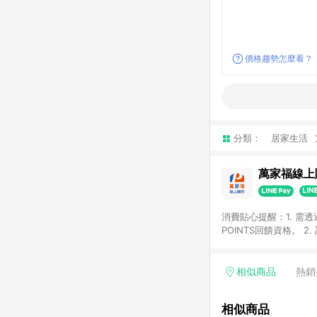
價格趨勢怎麼看？
分類：
居家生活
萬家福線上
消費貼心提醒：1. 需
POINTS回饋資格。
後30天前後發送。 4
利點數折抵(含OPENP
留時間內聯絡客服中心
相似商品
熱銷
單、快速、輕鬆的購物
相似商品