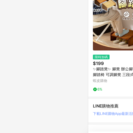
限時加碼
$199
✨腳踏凳✨ 腳凳 辦公腳
腳踏椅 可調腳凳 三段
底支撐墊 小孩穿鞋椅 
蝦皮購物
桌上收納架 多用途腳
6%
LINE購物推薦
下載LINE購物App
最新活