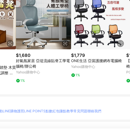
$1,680
$1,779
$
好氣氛家居 亞堤流線貼脊工學電
ONE生活 亞當護腰網布電腦椅
【
腦椅/辦公椅
椅
Yahoo購物中心
踏墊 木質
Yahoo購物中心
P
式調整 腳
1%
沙發墊腳板
1%
動
LINE購物護照
LINE POINTS點數紅包
賺點教學
常見問題
聯絡我們