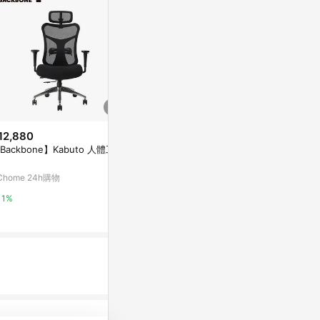
12,880
$4,550
限時加碼
Backbone】Kabuto 人體工學
RICHOME
$13,899
椅W74xD75x
LOGIS｜台灣現貨人體工學椅 椅
Chome 24h購物
Yahoo購物中
背可調整高低 電腦椅 辦公椅 會
議椅 主管椅 老闆椅【A502Z】
蝦皮購物
1%
1%
4%