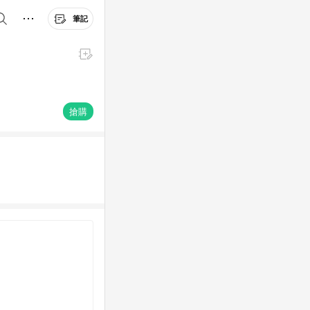
筆記
搶購