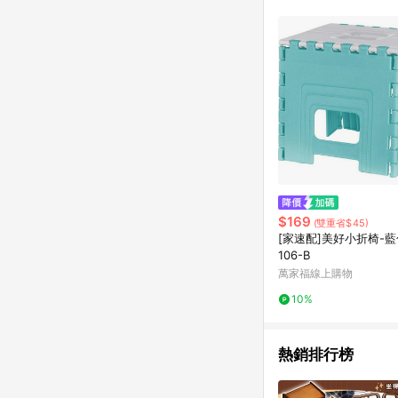
$169
(雙重省$45)
[家速配]美好小折椅-藍色
106-B
萬家福線上購物
10%
熱銷排行榜