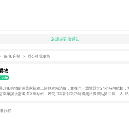
設定到價通知
傢俱/床墊
辦公椅電腦椅
購物
透過LINE購物前往萬家福線上購物網站消費，並在同一瀏覽器於24小時內結帳，方
 2. 訂單確認後需選擇立刻結帳，若使用重新付款功能將無法獲得點數回饋。 3. 
. 不具回饋資格種類商品：電子禮券。 5. 回饋點數計算將排除訂單活動折扣(含
OINT)、運費等金額。 6. 康達盛通生活事業股份有限公司保留365天訂單記
，並由康達盛通生活事業股份有限公司方進行訂單資格確認。 康達盛通線上購
排行榜
流程及體驗，將不定期推出精選、話題性或期間限定商品來滿足您的喜好。