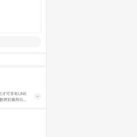
才可享有LINE
點數將於廠商出貨
折價券折扣)、紅
錄，相關問題請於保
物希望提供簡