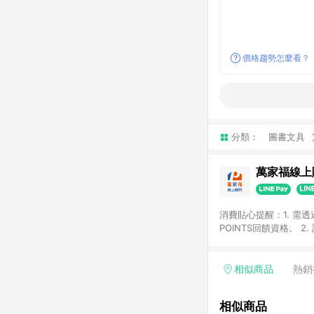
價格趨勢怎麼看？
分類：
圖書文具
萬家福線上
消費貼心提醒：1. 需
POINTS回饋資格。
後30天前後發送。 4
利點數折抵(含OPENP
留時間內聯絡客服中心
相似商品
熱銷
單、快速、輕鬆的購物
相似商品