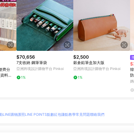
$70,656
$2,500
7支收納 鋼筆筆袋
穀倉鉛筆盒加大版
$
亞洲跨境設計購物平台 Pinkoi
亞洲跨境設計購物平台 Pinkoi
/整齊分
韓
4資料
防
1%
1%
盒 塑膠保
X
媽
盒
動
LINE購物護照
LINE POINTS點數紅包
賺點教學
常見問題
聯絡我們