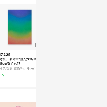
17,325
$1,800
$5,680
彩虹】裝飾畫/壓克力畫/臥室
Inkchacha Procreate brush gui
LIGHTO 掛
畫/鮮豔的色彩
de for Digital
黑胡桃色鋁框-50
洲跨境設計購物平台 Pinkoi
亞洲跨境設計購物平台 Pinkoi
Marais 瑪黑家
1%
1%
0.5%