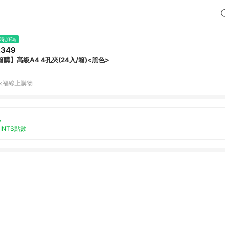
時加碼
,349
箱購】高級A4 4孔夾(24入/箱)<黑色>
家福線上購物
%
OINTS點數