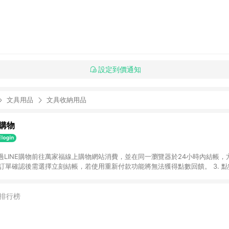
設定到價通知
文具用品
文具收納用品
購物
透過LINE購物前往萬家福線上購物網站消費，並在同一瀏覽器於24小時內結帳，方
 2. 訂單確認後需選擇立刻結帳，若使用重新付款功能將無法獲得點數回饋。 3. 
. 不具回饋資格種類商品：電子禮券。 5. 回饋點數計算將排除訂單活動折扣(含
OINT)、運費等金額。 6. 康達盛通生活事業股份有限公司保留365天訂單記
，並由康達盛通生活事業股份有限公司方進行訂單資格確認。 康達盛通線上購
排行榜
流程及體驗，將不定期推出精選、話題性或期間限定商品來滿足您的喜好。