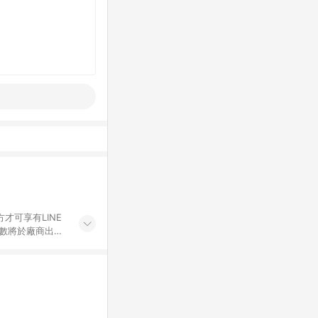
才可享有LINE
點數將於廠商出貨
折價券折扣)、紅
錄，相關問題請於保
物希望提供簡