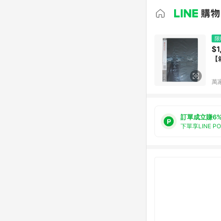
限
$1
【
萬
訂單成立賺6
下單享LINE P