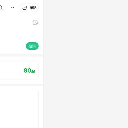
筆記
搶購
80
點