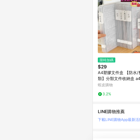
限時加碼
$29
A4塑膠文件盒 【防水
類】分類文件收納盒 a
盒 資料收納盒 a4文件
蝦皮購物
單收納盒 a4塑膠資料
3.2%
LINE購物推薦
下載LINE購物App
最新活