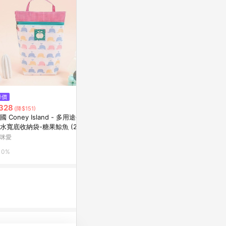
$880
$650
降價
薄荷綠球球萬用拉鍊包
花生漫畫 75
328
(降$151)
花生漫畫 75
亞洲跨境設計購物平台 Pinkoi
國 Coney Island - 多用途手提
citiesocial 
水寬底收納袋-糖果鯨魚 (20.5
1%
25X7cm)
咪愛
0.5%
0%