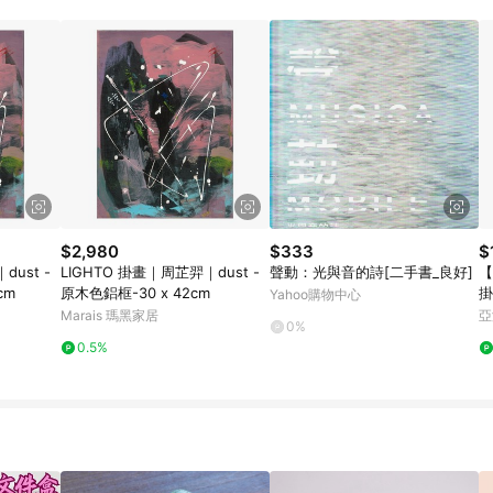
$2,980
$333
$
dust -
LIGHTO 掛畫｜周芷羿｜dust -
聲動：光與音的詩[二手書_良好]
【
cm
原木色鋁框-30 x 42cm
掛
Yahoo購物中心
Marais 瑪黑家居
亞
0%
0.5%