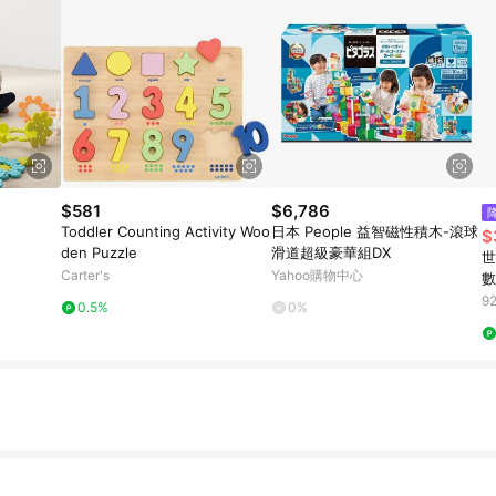
$581
$6,786
Toddler Counting Activity Woo
日本 People 益智磁性積木-滾球
$
den Puzzle
滑道超級豪華組DX
世
Carter's
Yahoo購物中心
數
9
0.5%
0%