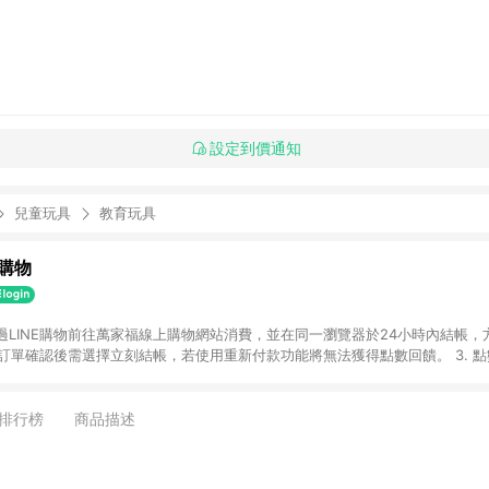
設定到價通知
兒童玩具
教育玩具
購物
透過LINE購物前往萬家福線上購物網站消費，並在同一瀏覽器於24小時內結帳，方
 2. 訂單確認後需選擇立刻結帳，若使用重新付款功能將無法獲得點數回饋。 3. 
. 不具回饋資格種類商品：電子禮券。 5. 回饋點數計算將排除訂單活動折扣(含
OINT)、運費等金額。 6. 康達盛通生活事業股份有限公司保留365天訂單記
，並由康達盛通生活事業股份有限公司方進行訂單資格確認。 康達盛通線上購
排行榜
商品描述
流程及體驗，將不定期推出精選、話題性或期間限定商品來滿足您的喜好。