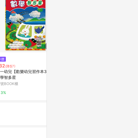
降價
降價
限時加碼
32
$496
$79
(降$7)
(降$124)
一幼兒【歡樂幼兒習作本37】
開智積木兒童益智拼裝玩具男孩
0-3歲拼板-
學智多星
拼圖海洋動物鯊魚模型禮物
寶雅線上買
2號BOOK櫃
東森購物 ETMall
5%
3%
0.5%