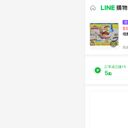
歷
$
培
萬
訂單成立賺1%
5
點