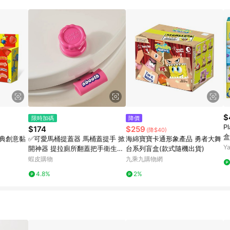
$
限時加碼
降價
P
$174
$259
(降$40)
盒
 經典創意黏
✅可愛馬桶提蓋器 馬桶蓋提手 掀
海綿寶寶卡通形象產品 勇者大舞
Y
開神器 提拉廁所翻蓋把手衛生間
台系列盲盒(款式隨機出貨)
不髒手 臺灣出貨 1119
蝦皮購物
九乘九購物網
4.8%
2%