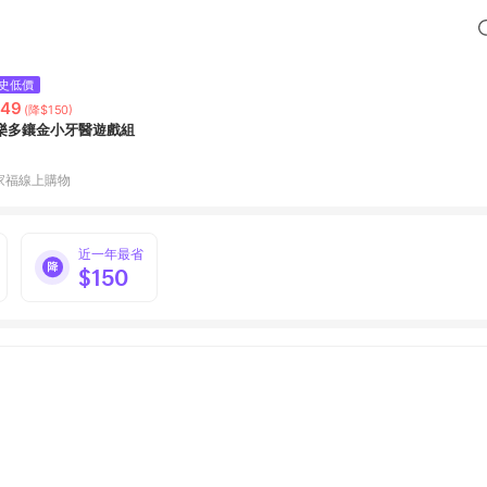
史低價
549
(降$150)
樂多鑲金小牙醫遊戲組
家福線上購物
近一年最省
$150