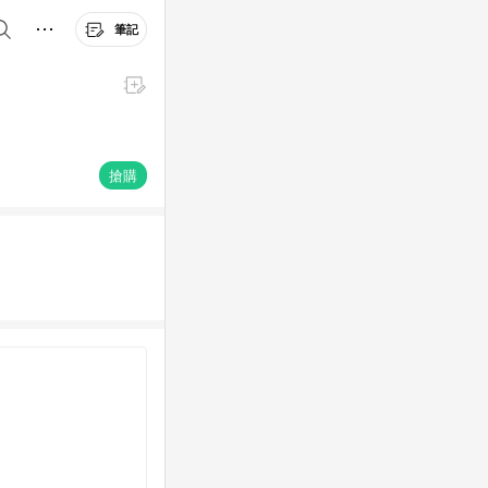
筆記
搶購