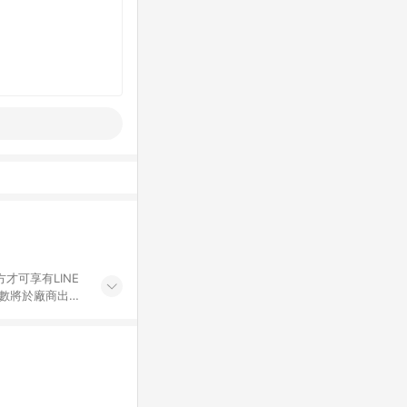
才可享有LINE
點數將於廠商出貨
折價券折扣)、紅
錄，相關問題請於保
物希望提供簡