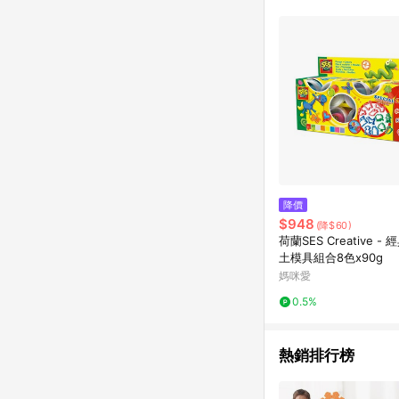
降價
$948
(降$60)
荷蘭SES Creative -
土模具組合8色x90g
媽咪愛
0.5%
熱銷排行榜