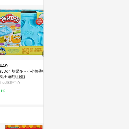
449
$649
降價
layDoh 培樂多 - 小小攜帶收納
日本【BAND
$1,488
(降$372)
黏土遊戲組(藍)
落生物系列 7
仿真化妝臺粉色套裝公主兒童皇
ahoo購物中心
PChome 24h
冠梳妝臺兒童女孩過家家木制玩
具
東森購物 ETMall
1%
1%
0.5%