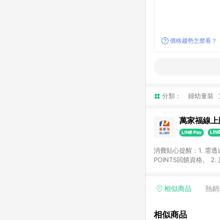
價格趨勢怎麼看？
分類：
婦幼童裝
萬家福線上
消費貼心提醒：1. 需
POINTS回饋資格。
後30天前後發送。 4
利點數折抵(含OPENP
留時間內聯絡客服中心
相似商品
熱銷
單、快速、輕鬆的購物
相似商品