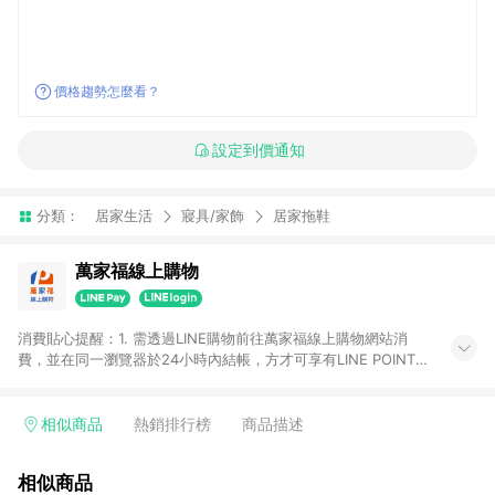
價格趨勢怎麼看？
設定到價通知
分類：
居家生活
寢具/家飾
居家拖鞋
萬家福線上購物
消費貼心提醒：1. 需透過LINE購物前往萬家福線上購物網站消
費，並在同一瀏覽器於24小時內結帳，方才可享有LINE POINTS
回饋資格。 2. 訂單確認後需選擇立刻結帳，若使用重新付款功能
將無法獲得點數回饋。 3. 點數將於廠商出貨後30天前後發送。
4. 不具回饋資格種類商品：電子禮券。 5. 回饋點數計算將排除訂
相似商品
熱銷排行榜
商品描述
單活動折扣(含折價券折扣)、紅利點數折抵(含OPENPOINT)、運
費等金額。 6. 康達盛通生活事業股份有限公司保留365天訂單記
相似商品
錄，相關問題請於保留時間內聯絡客服中心，並由康達盛通生活