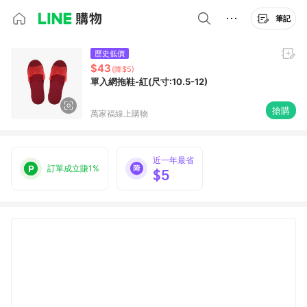
筆記
歷史低價
$43
(降$5)
單入網拖鞋-紅(尺寸:10.5-12)
搶購
萬家福線上購物
近一年最省
訂單成立賺1%
$5