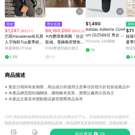
$1,490
降價
歷史低價
限時
Adidas Adilette Comf
$1,247
$6,180,000
$71
(降$311)
(降$9,500,000)
ort [GZ5893] 男女 涼
巴西Havaianas哈瓦那
✴️內壢環東商圈「住定
踩屎
拖鞋 休閒 日常 居家 舒
PChome 24h購物
人字拖鞋Top夏季經典
龍城」電梯兩房雙衛浴
夏季
適 輕量 夏日 白黑
純黑色男女中性橡膠防
✴️｜桃園市中壢區自立
防滑
東森購物 ETMall
5168實價登錄比價王
蝦皮
1%
滑
二街
浴室
0.5%
0%
8.
防水
底
商品描述
※ 製造日期與有效期限，商品成分與適用注意事項皆標示於包裝或產品中
※ 本產品網頁因拍攝關係，圖檔略有差異，實際以廠商出貨為主
※ 本產品文案若有變動敬請參照實際商品為準
LINE 購物是匯集購物情報與商品資訊的整合性平台，並依購物情報中的趨勢與
風格做合作網路商家的延伸商品推薦，商品資料更新會有時間差，請務必點擊
商品至各合作網路商家，確認現售價與購物條件，一切資訊以合作廠商網頁為
前往賣場
1%
準。