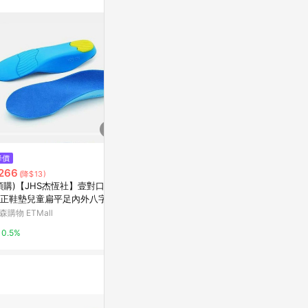
$2,490
降價
歷史低價
ADIDAS ORIGINALS ADILETTE
266
$6,220
(降$13)
(降$1
22 XLG W 女運動拖鞋-棕色-IE5
預購)【JHS杰恆社】壹對口PU
PGM夏季高
648
Yahoo購物中心
正鞋墊兒童扁平足內外八字矯
側滑golf網
鞋墊足內外翻矯形RAKASO諾
動鞋
森購物 ETMall
東森購物 ETMa
1%
索口LS39
0.5%
0.5%