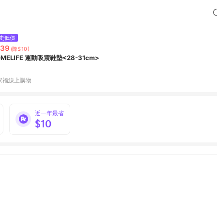
史低價
239
(降$10)
MELIFE 運動吸震鞋墊<28-31cm>
家福線上購物
近一年最省
$10