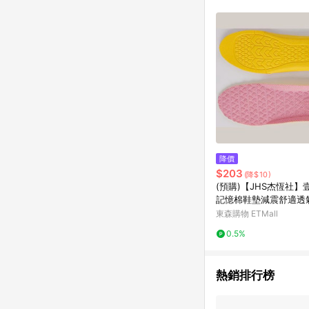
降價
$203
(降$10)
(預購)【JHS杰恆社】
記憶棉鞋墊減震舒適透
磨兒童鞋墊童鞋鞋墊RA
東森購物 ETMall
喀索口LS53
0.5%
熱銷排行榜