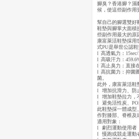
腳臭？香港腳？濕
候，使這些副作用
幫自己的腳選雙好
鞋墊與腳掌大面積
些副作用最大的原
康富萊活鞋墊採用世
式PU是舉世公認
l 高透氣力：15se
l 高吸汗力：45
l 高止臭力：直接
l 高抗菌力：抑菌圈
菌。
此外，康富萊活鞋
l 增加抗滑力、防
l 增加鞋墊拉力
l 避免活性炭、P
此鞋墊採一體成型、
作對膝部、脊椎及
適用對象：
l 劇烈運動使用
l 慢跑或競走運動