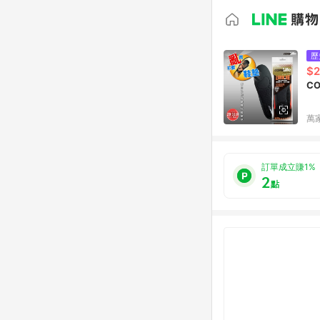
歷
$
CO
萬
訂單成立賺1%
2
點