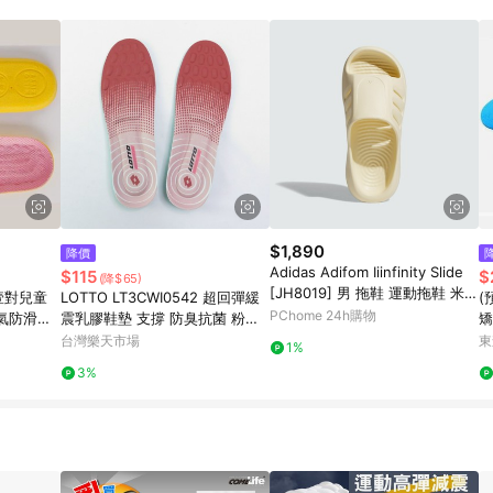
$1,890
降價
Adidas Adifom Iiinfinity Slide
$115
$
(降$65)
[JH8019] 男 拖鞋 運動拖鞋 米
壹對兒童
LOTTO LT3CWI0542 超回彈緩
(
黃
PChome 24h購物
氣防滑耐
震乳膠鞋墊 支撐 防臭抗菌 粉紅
矯
KASO諾
漸層【iSport愛運動】
形
台灣樂天市場
東
1%
喀
3%