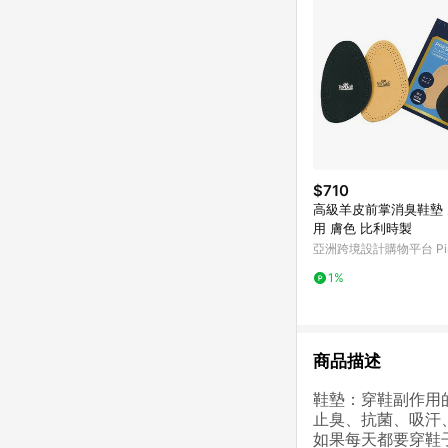
$710
高級羊皮前掌消臭鞋墊 
用 膚色 比利時製
亞洲跨境設計購物平台 Pin
1%
商品描述
鞋墊：穿鞋副作用
止臭、抗菌、吸汗
如果每天都要穿鞋