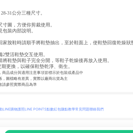
。
28、28-31公分三種尺寸。
尺寸圖，方便你剪裁使用。
見包裝內部說明。
回家脫鞋時請順手將鞋墊抽出，至於鞋面上，使鞋墊回復乾燥狀
備2雙活鞋墊交互使用。
請將鞋墊與鞋子完全分開，等鞋子乾燥後再放入使用。
或定期更換，以確保鞋墊乾淨、衛生。
限，商品成分與適用注意事項皆標示於包裝或產品中
關係，圖檔略有差異，實際以廠商出貨為主
動敬請參照實際商品為準
動
LINE購物護照
LINE POINTS點數紅包
賺點教學
常見問題
聯絡我們
物情報與商品資訊的整合性平台，並依購物情報中的趨勢與風格做合作網路商家的延伸商