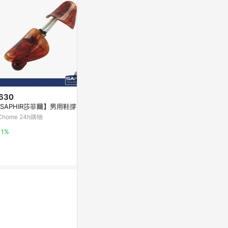
630
$950
歷史低價
SAPHIR莎菲爾】男用鞋撐
viva spor
$626
(降$2,111)
用 EU 43
Chome 24h購物
內增高鞋墊男士女式隱形增高神
citiesocial 
器仿生網紅硅膠增高墊半墊
1%
東森購物 ETMall
0.5%
0.5%