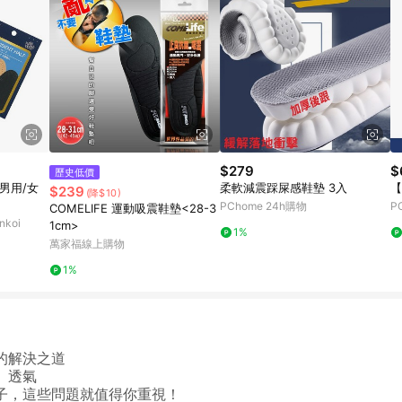
$279
$
歷史低價
男用/女
柔軟減震踩屎感鞋墊 3入
【
$239
(降$10)
PChome 24h購物
P
COMELIFE 運動吸震鞋墊<28-3
koi
1cm>
1%
萬家福線上購物
1%
的解決之道
、透氣
子，這些問題就值得你重視！