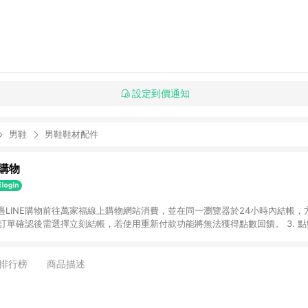
設定到價通知
男鞋
男鞋鞋材配件
購物
透過LINE購物前往萬家福線上購物網站消費，並在同一瀏覽器於24小時內結帳，方
 2. 訂單確認後需選擇立刻結帳，若使用重新付款功能將無法獲得點數回饋。 3. 
. 不具回饋資格種類商品：電子禮券。 5. 回饋點數計算將排除訂單活動折扣(含
OINT)、運費等金額。 6. 康達盛通生活事業股份有限公司保留365天訂單記
，並由康達盛通生活事業股份有限公司方進行訂單資格確認。 康達盛通線上購
排行榜
商品描述
流程及體驗，將不定期推出精選、話題性或期間限定商品來滿足您的喜好。