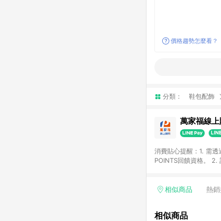
價格趨勢怎麼看？
分類：
鞋包配飾
萬家福線上
消費貼心提醒：1. 需
POINTS回饋資格。
後30天前後發送。 4
利點數折抵(含OPENP
留時間內聯絡客服中心
相似商品
熱銷
單、快速、輕鬆的購物
相似商品