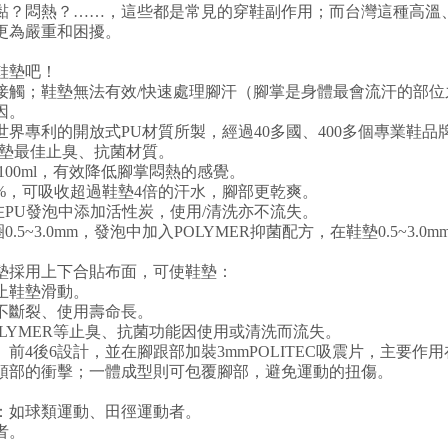
黏？悶熱？……，這些都是常見的穿鞋副作用；而台灣這種高溫
更為嚴重和困擾。
鞋墊吧！
接觸；鞋墊無法有效/快速處理腳汗（腳掌是身體最會流汗的部位
因。
界專利的開放式PU材質所製，經過40多國、400多個專業鞋品
鞋墊最佳止臭、抗菌材質。
c/100ml，有效降低腳掌悶熱的感覺。
9.6%，可吸收超過鞋墊4倍的汗水，腳部更乾爽。
在PU發泡中添加活性炭，使用/清洗亦不流失。
0.5~3.0mm，發泡中加入POLYMER抑菌配方，在鞋墊0.5~3.
墊採用上下合貼布面，可使鞋墊：
止鞋墊滑動。
，不斷裂、使用壽命長。
OLYMER等止臭、抗菌功能因使用或清洗而流失。
前4後6設計，並在腳跟部加裝3mmPOLITEC吸震片，主要作
頭部的衝擊；一體成型則可包覆腳部，避免運動的扭傷。
者：如球類運動、田徑運動者。
者。