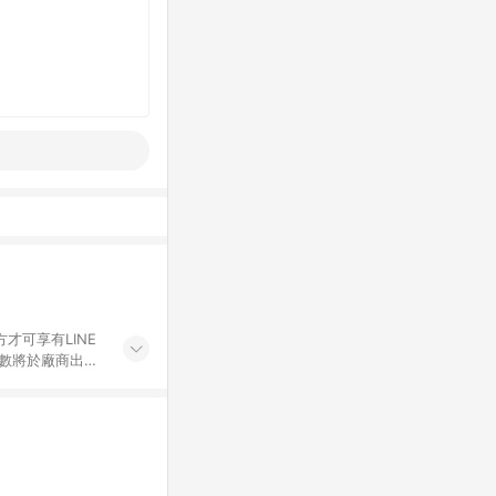
才可享有LINE
點數將於廠商出貨
折價券折扣)、紅
錄，相關問題請於保
物希望提供簡