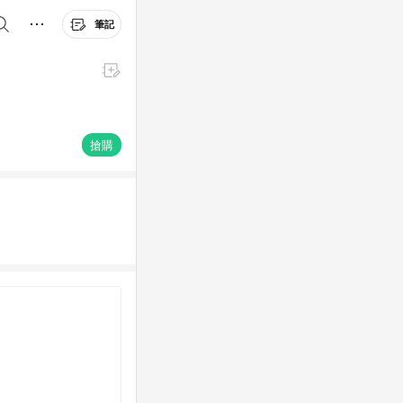
筆記
搶購