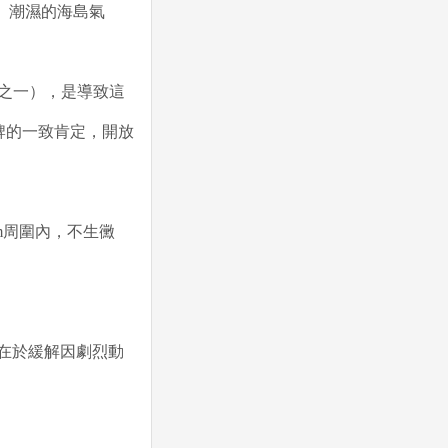
、潮濕的海島氣
之一），是導致這
牌的一致肯定，開放
0mm周圍內，不生黴
用在於緩解因劇烈動