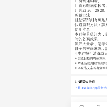
l 有氧運動者。
l 喜歡鞋底柔軟者
l 具22-26、26-
剪裁方法：
鞋墊背部刻有萬足
快速剪裁方法：詳
使用注意：
本鞋墊具吸汗力，
時的乾爽效果。
流汗大量者，請準
鞋子若被雨淋濕，
4.本鞋墊可清洗
※ 製造日期與有效期
※ 本產品網頁因拍攝
※ 本產品文案若有變
LINE購物推薦
下載LINE購物App
最新活
LINE 購物是匯集購