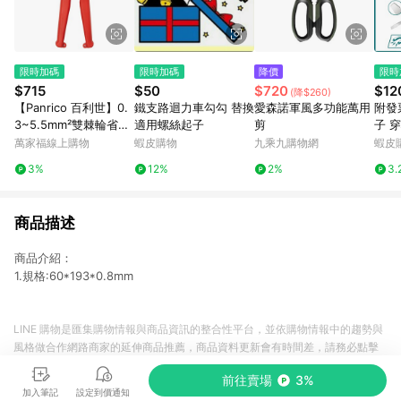
限時加碼
限時加碼
降價
限時
$715
$50
$720
$12
(降$260)
【Panrico 百利世】0.
鐵支路迴力車勾勾 替換
愛森諾軍風多功能萬用
附發票 
3~5.5mm²雙棘輪省力
適用螺絲起子
剪
子 
端子鉗 壓著端子鉗 省
一字 
萬家福線上購物
蝦皮購物
九乘九購物網
蝦皮
力棘輪壓接鉗 FM9060
0)
3%
12%
2%
3.
055L
商品描述
商品介紹：
1.規格:60*193*0.8mm
LINE 購物是匯集購物情報與商品資訊的整合性平台，並依購物情報中的趨勢與
風格做合作網路商家的延伸商品推薦，商品資料更新會有時間差，請務必點擊
商品至各合作網路商家，確認現售價與購物條件，一切資訊以合作廠商網頁為
前往賣場
3%
準。
加入筆記
設定到價通知