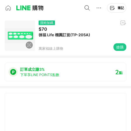
筆記
限時加碼
$70
徠福 Life 橢圓訂規(TP-205A)
搶購
萬家福線上購物
訂單成立賺3%
2
點
下單享LINE POINTS點數