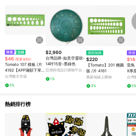
事業股份有限公司方進行訂單資格確認。 康達盛通線上購物希望
提供簡單、快速、輕鬆的購物流程及體驗，將不定期推出精選、
話題性或期間限定商品來滿足您的喜好。
$2,960
限時加碼
降價
台灣品牌-如意空靈鼓-
$46
$220
$14
(雙重省$6)
14吋15音-墨綠色
Tomato 107 模板 /片
【Tomato】201 橢圓
雷鳥
4192【APP滿額下單1
亞洲跨境設計購物平台
版 /片 4161
X厚
Pinkoi
0%點數(單一帳號最高1
台灣樂天市場
3mm
萬家福線上購物
台灣
1%
000點)】8/31止
30
5%
3%
5
熱銷排行榜