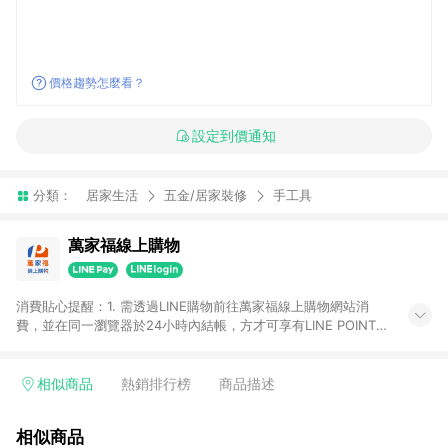
價格趨勢怎麼看？
設定到價通知
分類：
居家生活
五金/居家裝修
手工具
萬家福線上購物
消費貼心提醒：1. 需透過LINE購物前往萬家福線上購物網站消
費，並在同一瀏覽器於24小時內結帳，方才可享有LINE POINTS
回饋資格。 2. 訂單確認後需選擇立刻結帳，若使用重新付款功能
將無法獲得點數回饋。 3. 點數將於廠商出貨後30天前後發送。
4. 不具回饋資格種類商品：電子禮券。 5. 回饋點數計算將排除訂
相似商品
熱銷排行榜
商品描述
單活動折扣(含折價券折扣)、紅利點數折抵(含OPENPOINT)、運
費等金額。 6. 康達盛通生活事業股份有限公司保留365天訂單記
相似商品
錄，相關問題請於保留時間內聯絡客服中心，並由康達盛通生活