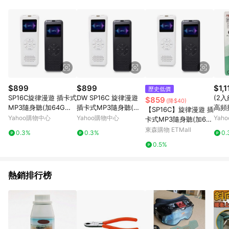
事業股份有限公司方進行訂單資格確認。 康達盛通線上購物希望
提供簡單、快速、輕鬆的購物流程及體驗，將不定期推出精選、
話題性或期間限定商品來滿足您的喜好。
$899
$899
$1,1
歷史低價
SP16C旋律漫遊 插卡式
DW SP16C 旋律漫遊
(2入
$859
(降$40)
MP3隨身聽(加64G記
插卡式MP3隨身聽(加6
高頻
【SP16C】旋律漫遊 插
憶卡)(附6大好禮)
4G記憶卡)(附6大好禮)
-21
Yahoo購物中心
Yahoo購物中心
Yah
卡式MP3隨身聽(加64
G記憶卡)(附6大好禮)
東森購物 ETMall
0.3%
0.3%
0.
0.5%
熱銷排行榜