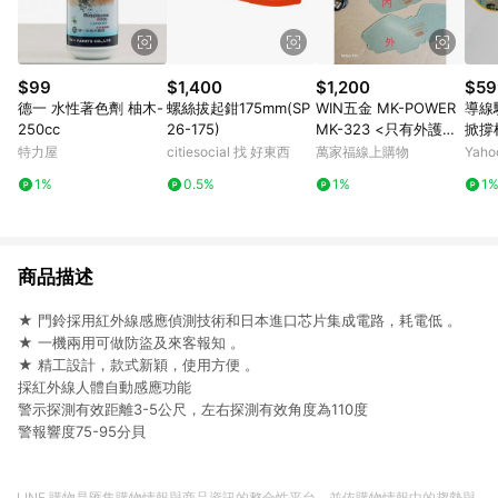
$99
$1,400
$1,200
$59
德一 水性著色劑 柚木-
螺絲拔起鉗175mm(SP
WIN五金 MK-POWER
導線
250cc
26-175)
MK-323 <只有外護片
掀撐
+內(一次五組)> 液晶
桿/
特力屋
citiesocial 找 好東西
萬家福線上購物
Yah
電銲面罩 焊接防護鏡
1%
0.5%
1%
1
電焊安全眼鏡 焊接眼鏡
焊接護目鏡 電銲眼鏡
商品描述
★ 門鈴採用紅外線感應偵測技術和日本進口芯片集成電路，耗電低 。
★ 一機兩用可做防盜及來客報知 。
★ 精工設計，款式新穎，使用方便 。
採紅外線人體自動感應功能
警示探測有效距離3-5公尺，左右探測有效角度為110度
警報響度75-95分貝
LINE 購物是匯集購物情報與商品資訊的整合性平台，並依購物情報中的趨勢與