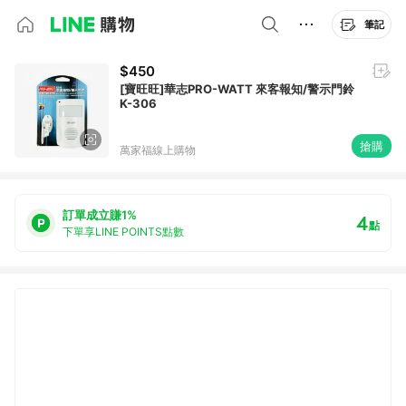
筆記
$450
[寶旺旺]華志PRO-WATT 來客報知/警示門鈴
K-306
搶購
萬家福線上購物
訂單成立賺1%
4
點
下單享LINE POINTS點數