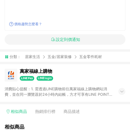
價格趨勢怎麼看？
設定到價通知
分類：
居家生活
五金/居家裝修
五金零件耗材
萬家福線上購物
消費貼心提醒：1. 需透過LINE購物前往萬家福線上購物網站消
費，並在同一瀏覽器於24小時內結帳，方才可享有LINE POINTS
回饋資格。 2. 訂單確認後需選擇立刻結帳，若使用重新付款功能
將無法獲得點數回饋。 3. 點數將於廠商出貨後30天前後發送。
4. 不具回饋資格種類商品：電子禮券。 5. 回饋點數計算將排除訂
相似商品
熱銷排行榜
商品描述
單活動折扣(含折價券折扣)、紅利點數折抵(含OPENPOINT)、運
費等金額。 6. 康達盛通生活事業股份有限公司保留365天訂單記
相似商品
錄，相關問題請於保留時間內聯絡客服中心，並由康達盛通生活