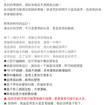
-
良好的導熱性，易於加熱且不易燒焦沾鍋！
此功能受頂級酒店廚師的青睞！節省烹飪時間不只提高效率，也有助於保
留食物的美味。
-
簡單的時尚的設計！
適合任何空間，不只是實用的出具，更是廚房的藝術。
換了一個仔犬印，廚藝立馬突飛猛進
煮咖哩或燉菜時，總是燒焦，漆黑一片嗎?!
煮蔬菜時，因時間拿捏不好，煮出軟爛蔬菜嗎?!
還有愛吃義大利麵，卻始終煮不出麵條的彈牙口感嗎?!
從現在起，忘了這些，擁有仔犬印，美味就是近在咫尺...
●小型不鏽鋼鍋，也可用做午餐的便當盒
●鍋蓋頭特殊設計，讓你按一下鍋蓋頭洩壓，即可輕鬆開蓋
●19-0不銹鋼，高鉻不銹鋼，具有優異的耐腐蝕性
●與IH爐相容，使用上更加方便多元
●超厚底結構，耐用抗變形
●蓋子帶有矽膠密封圈，防漏效果佳
●
蓋子有三個固定點，方便運輸。
●附有刻度方便斟酌份量
⚠ 請勿空燒!空燒可能導致鍋子損壞。更甚者有可能引起火災。
⚠ 加熱時，無論是用直火還是電磁爐，都必須將蓋子取下。