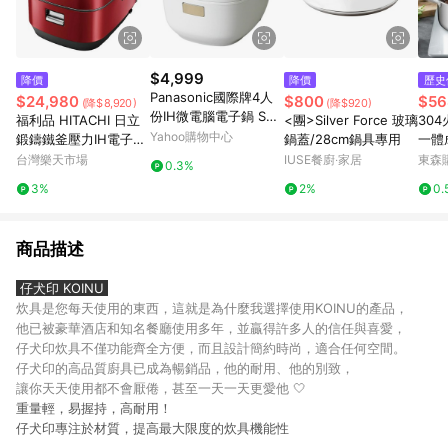
$4,999
降價
降價
歷史
Panasonic國際牌4人
$24,980
$800
$56
(降$8,920)
(降$920)
份IH微電腦電子鍋 SR-
福利品 HITACHI 日立
<團>Silver Force 玻璃
30
KT069
Yahoo購物中心
鍛鑄鐵釜壓力IH電子鍋
鍋蓋/28cm鍋具專用
一體
RZ-YW3000TR RZYW
帶蓋
台灣樂天市場
IUSE餐廚‧家居
東森購
0.3%
3000TR
3%
2%
0.
商品描述
仔犬印 KOINU
炊具是您每天使用的東西，這就是為什麼我選擇使用KOINU的產品，
他已被豪華酒店和知名餐廳使用多年，並贏得許多人的信任與喜愛，
仔犬印炊具不僅功能齊全方便，而且設計簡約時尚，適合任何空間。
仔犬印的高品質廚具已成為暢銷品，他的耐用、他的別致，
讓你天天使用都不會厭倦，甚至一天一天更愛他 🤍
重量輕，易握持，高耐用！
仔犬印專注於材質，提高最大限度的炊具機能性