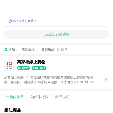
價格趨勢怎麼看？
設定到價通知
分類：
居家生活
餐廚用品
鍋具
萬家福線上購物
消費貼心提醒：1. 需透過LINE購物前往萬家福線上購物網站消
費，並在同一瀏覽器於24小時內結帳，方才可享有LINE POINTS
回饋資格。 2. 訂單確認後需選擇立刻結帳，若使用重新付款功能
將無法獲得點數回饋。 3. 點數將於廠商出貨後30天前後發送。
4. 不具回饋資格種類商品：電子禮券。 5. 回饋點數計算將排除訂
相似商品
熱銷排行榜
商品描述
單活動折扣(含折價券折扣)、紅利點數折抵(含OPENPOINT)、運
費等金額。 6. 康達盛通生活事業股份有限公司保留365天訂單記
相似商品
錄，相關問題請於保留時間內聯絡客服中心，並由康達盛通生活