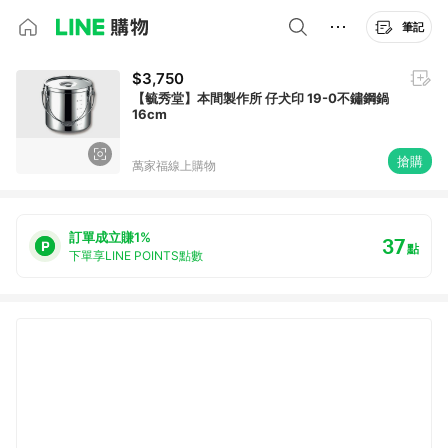
筆記
$3,750
【毓秀堂】本間製作所 仔犬印 19-0不鏽鋼鍋
16cm
搶購
萬家福線上購物
訂單成立賺1%
37
點
下單享LINE POINTS點數