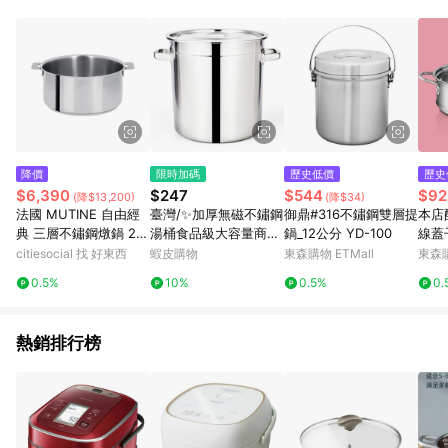
事業股份有限公司方進行訂單資格確認。 康達盛通線上購物希望
提供簡單、快速、輕鬆的購物流程及體驗，將不定期推出精選、
話題性或期間限定商品來滿足您的喜好。
降價
限時加碼
歷史低價
歷史
$6,390
$247
$544
$92
(降$13,200)
(降$34)
法國 MUTINE 自由經
臺灣/✨加厚無磁不鏽鋼
御鼎#316不鏽鋼雙層提
本店
典 三層不鏽鋼燉鍋 22
湯桶食品級大容量商用
鍋_12公分 YD-100
線蓋
公分 F22Q
家用特厚湯鍋釀酒滷肉
熱鍋
citiesocial 找 好東西
蝦皮購物
東森購物 ETMall
東森購
超大桶
0.5%
10%
0.5%
0.
熱銷排行榜