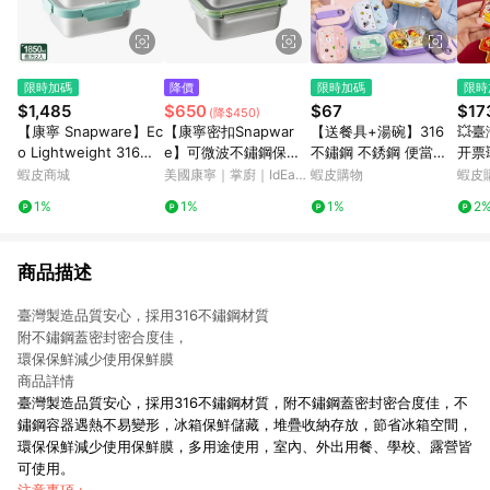
限時加碼
降價
限時加碼
限時
$1,485
$650
$67
$17
(降$450)
【康寧 Snapware】Ec
【康寧密扣Snapwar
【送餐具+湯碗】316
💥臺
o Lightweight 316全
e】可微波不鏽鋼保鮮
不鏽鋼 不銹鋼 便當盒
开票
可微波/可直火/不鏽鋼
盒1250ml-2件組
保溫飯盒 分格便當盒
箱貼
蝦皮商城
美國康寧｜掌廚｜IdEa
蝦皮購物
蝦皮
保鮮盒1850ML*2(B0
食品級 兒童便當餐盒
意新
LifE餐廚-蝦皮官方旗艦
1%
1%
1%
2
3)
店
學生便當盒 不鏽鋼分格
202
商品描述
臺灣製造品質安心，採用316不鏽鋼材質
附不鏽鋼蓋密封密合度佳，
環保保鮮減少使用保鮮膜
商品詳情
臺灣製造品質安心，採用316不鏽鋼材質，附不鏽鋼蓋密封密合度佳，不
鏽鋼容器遇熱不易變形，冰箱保鮮儲藏，堆疊收納存放，節省冰箱空間，
環保保鮮減少使用保鮮膜，多用途使用，室內、外出用餐、學校、露營皆
可使用。