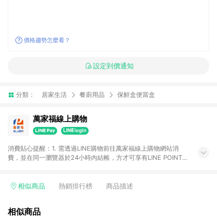
價格趨勢怎麼看？
設定到價通知
分類：
居家生活
餐廚用品
保鮮盒便當盒
萬家福線上購物
消費貼心提醒：1. 需透過LINE購物前往萬家福線上購物網站消
費，並在同一瀏覽器於24小時內結帳，方才可享有LINE POINTS
回饋資格。 2. 訂單確認後需選擇立刻結帳，若使用重新付款功能
將無法獲得點數回饋。 3. 點數將於廠商出貨後30天前後發送。
4. 不具回饋資格種類商品：電子禮券。 5. 回饋點數計算將排除訂
相似商品
熱銷排行榜
商品描述
單活動折扣(含折價券折扣)、紅利點數折抵(含OPENPOINT)、運
費等金額。 6. 康達盛通生活事業股份有限公司保留365天訂單記
相似商品
錄，相關問題請於保留時間內聯絡客服中心，並由康達盛通生活