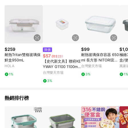
事業股份有限公司方進行訂單資格確認。 康達盛通線上購物希望
提供簡單、快速、輕鬆的購物流程及體驗，將不定期推出精選、
話題性或期間限定商品來滿足您的喜好。
$259
$99
$1,
降價
耐熱Tritan雙格玻璃保
耐熱玻璃保存容器 650
極緻
$57
(降$23)
鮮盒950mL
ml 長方形 NITORI宜得
盒/便
【史代新文具】聯府KE
利家居
入
HOLA
台灣樂天市場
萬家
YWAY G1100 1100ml
巧麗方型密封盒/保鮮
台灣樂天市場
1%
3%
1
盒/收納盒/整理盒
3%
熱銷排行榜