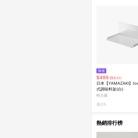
降價
$499
(降$45)
日本【YAMAZAKI】to
式調味料架(白)
特力屋
0%
熱銷排行榜