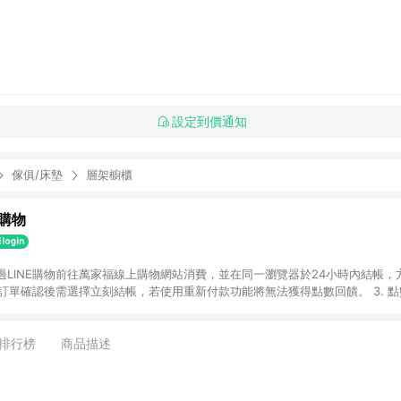
設定到價通知
傢俱/床墊
層架櫥櫃
購物
透過LINE購物前往萬家福線上購物網站消費，並在同一瀏覽器於24小時內結帳，方
 2. 訂單確認後需選擇立刻結帳，若使用重新付款功能將無法獲得點數回饋。 3. 
. 不具回饋資格種類商品：電子禮券。 5. 回饋點數計算將排除訂單活動折扣(含
OINT)、運費等金額。 6. 康達盛通生活事業股份有限公司保留365天訂單記
，並由康達盛通生活事業股份有限公司方進行訂單資格確認。 康達盛通線上購
排行榜
商品描述
流程及體驗，將不定期推出精選、話題性或期間限定商品來滿足您的喜好。