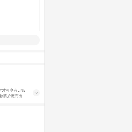
才可享有LINE
點數將於廠商出貨
折價券折扣)、紅
錄，相關問題請於保
物希望提供簡