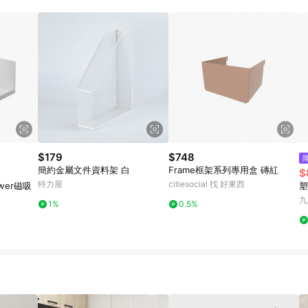
$179
$748
簡約金屬文件資料架 白
Frame框架系列專用盒 磚紅
$
特力屋
citiesocial 找 好東西
wer磁吸
塑
九
1%
0.5%