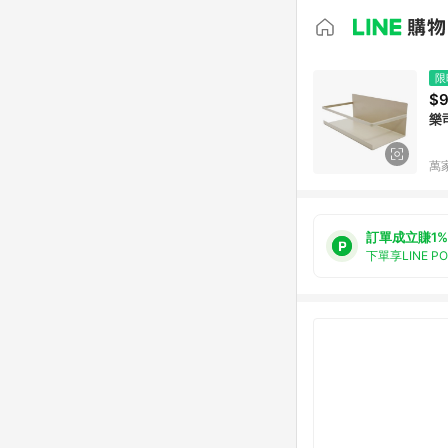
限
$
樂
萬
訂單成立賺1%
下單享LINE P