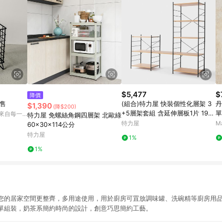
$5,477
$
降價
售
(組合)特力屋 快裝個性化層架 3
丹
$1,390
(降$200)
+5層架套組 含延伸層板1片 191x
單
 來自每一
特力屋 免螺絲角鋼四層架 北歐綠
44.5x163cm 書架 收納架 置物
特力屋
M
60x30x114公分
架
特力屋
1%
1%
您的居家空間更整齊，多用途使用，用於廚房可罝放調味罐、洗碗精等廚房用
單組裝，奶茶系簡約時尚的設計，創意巧思簡約工藝。