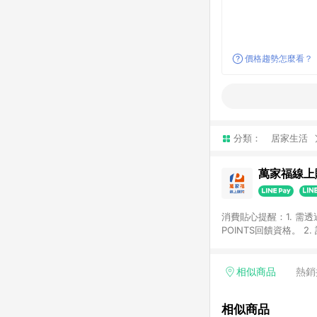
價格趨勢怎麼看？
分類：
居家生活
萬家福線上
消費貼心提醒：1. 需
POINTS回饋資格。
後30天前後發送。 4
利點數折抵(含OPENP
留時間內聯絡客服中心
相似商品
熱銷
單、快速、輕鬆的購物
相似商品