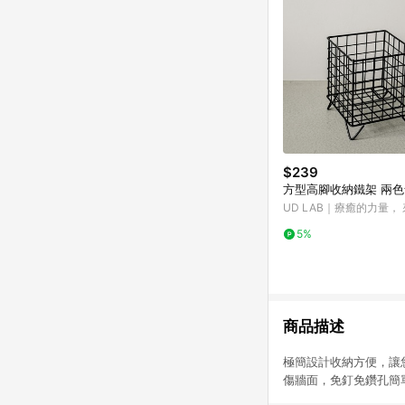
$239
方型高腳收納鐵架 兩色
UD LAB｜療癒的力量，
個生活小細節
5%
商品描述
極簡設計收納方便，讓
傷牆面，免釘免鑽孔簡