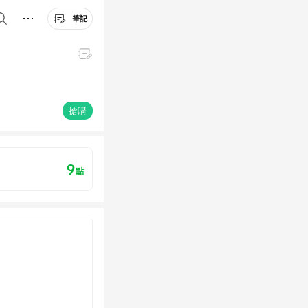
筆記
搶購
9
點