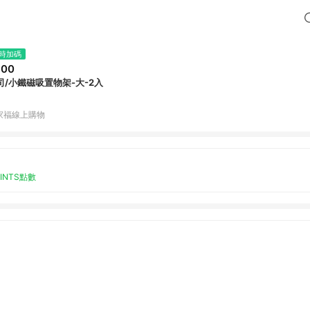
時加碼
900
司/小鐵磁吸置物架-大-2入
家福線上購物
OINTS點數