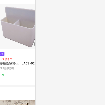
$1,180
$69
降價
M / 面紙盒 - 淺灰
皮革紋儲物盒
88
(降$62)
亞洲跨境設計購物平台 Pinkoi
特力屋
膠磁性筆筒(大) LACE-62301
乘九購物網
1%
1%
2%