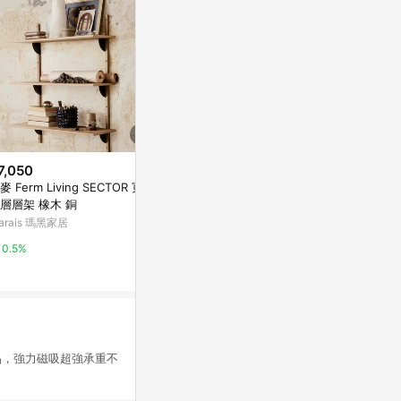
7,050
降價
限時加碼
麥 Ferm Living SECTOR 寬版
$1,812
$1,680
(降$2,654)
層層架 橡木 銅
【客尊屋】粗管/小資型 35X60X
【AOTTO】
arais 瑪黑家居
210Hcm 白騎士六層架
納櫃推車(AC-2
特力屋
萬家福線上購
0.5%
0%
1%
品，強力磁吸超強承重不