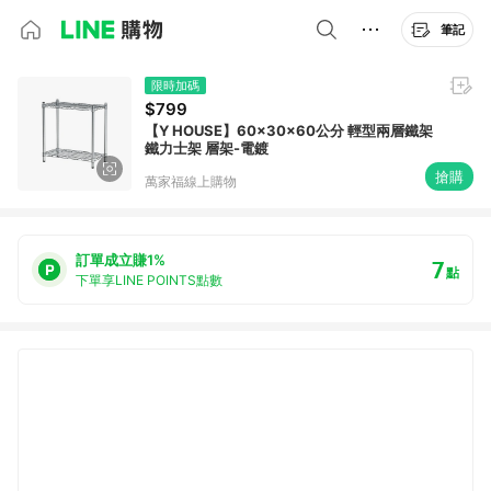
筆記
限時加碼
$799
【Y HOUSE】60x30x60公分 輕型兩層鐵架
鐵力士架 層架-電鍍
搶購
萬家福線上購物
訂單成立賺1%
7
點
下單享LINE POINTS點數