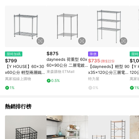
事業股份有限公司方進行訂單資格確認。 康達盛通線上購物希望
提供簡單、快速、輕鬆的購物流程及體驗，將不定期推出精選、
話題性或期間限定商品來滿足您的喜好。
$875
限時加碼
降價
限時
dayneeds 荷重型 60x
$799
$735
$1,
(降$225)
60x90公分 二層電鍍
【Y HOUSE】60x30
【dayneeds】輕型 90
【Y 
(鎖管)收納鐵架
東森購物 ETMall
x60公分 輕型兩層鐵架
x35x120公分三層電鍍
12
鐵力士架 層架-電鍍
(鎖管)波浪架
鐵力
萬家福線上購物
特力屋
萬家
0.5%
1%
0%
1
熱銷排行榜