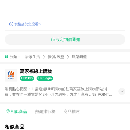
價格趨勢怎麼看？
設定到價通知
分類：
居家生活
傢俱/床墊
層架櫥櫃
萬家福線上購物
消費貼心提醒：1. 需透過LINE購物前往萬家福線上購物網站消
費，並在同一瀏覽器於24小時內結帳，方才可享有LINE POINTS
回饋資格。 2. 訂單確認後需選擇立刻結帳，若使用重新付款功能
將無法獲得點數回饋。 3. 點數將於廠商出貨後30天前後發送。
4. 不具回饋資格種類商品：電子禮券。 5. 回饋點數計算將排除訂
相似商品
熱銷排行榜
商品描述
單活動折扣(含折價券折扣)、紅利點數折抵(含OPENPOINT)、運
費等金額。 6. 康達盛通生活事業股份有限公司保留365天訂單記
相似商品
錄，相關問題請於保留時間內聯絡客服中心，並由康達盛通生活