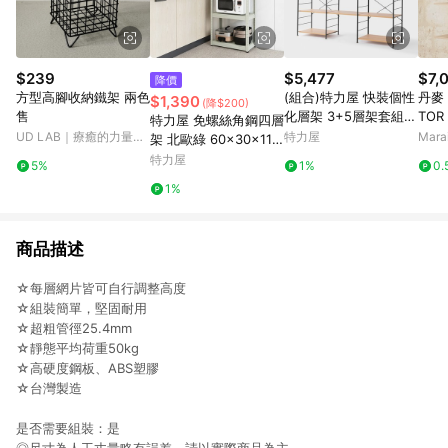
$239
$5,477
$7,
降價
方型高腳收納鐵架 兩色
(組合)特力屋 快裝個性
丹麥 F
$1,390
(降$200)
售
化層架 3+5層架套組
TO
特力屋 免螺絲角鋼四層
含延伸層板1片 191x4
木 銅
UD LAB｜療癒的力量，
特力屋
Mar
架 北歐綠 60x30x114
4.5x163cm 書架 收納
來自每一個生活小細節
公分
特力屋
5%
1%
0.
架 置物架
1%
商品描述
☆每層網片皆可自行調整高度
☆組裝簡單，堅固耐用
☆超粗管徑25.4mm
☆靜態平均荷重50kg
☆高硬度鋼板、ABS塑膠
☆台灣製造
是否需要組裝：是