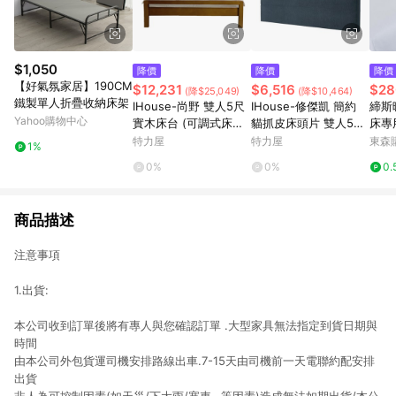
$1,050
降價
降價
降價
【好氣氛家居】190CM
$12,231
$6,516
$28
(降$25,049)
(降$10,464)
鐵製單人折疊收納床架
IHouse-尚野 雙人5尺
IHouse-修傑凱 簡約
締斯
Yahoo購物中心
實木床台 (可調式床台/
貓抓皮床頭片 雙人5尺
床專
床架/高腳床/雙人床/床
鐵灰色#707-01
床床
特力屋
特力屋
東森購
1%
底)柚木色
0%
0%
0.
商品描述
注意事項
1.出貨:
本公司收到訂單後將有專人與您確認訂單 .大型家具無法指定到貨日期與
時間
由本公司外包貨運司機安排路線出車.7-15天由司機前一天電聯約配安排
出貨