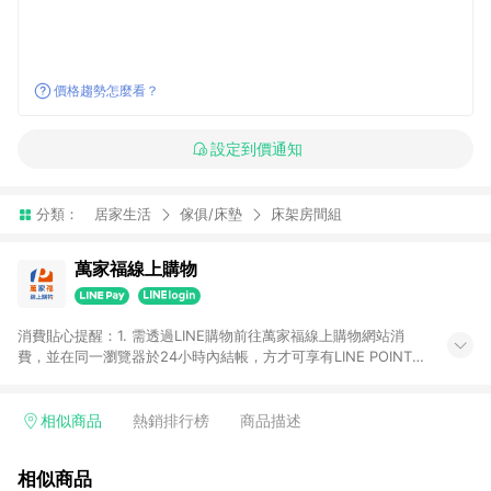
價格趨勢怎麼看？
設定到價通知
分類：
居家生活
傢俱/床墊
床架房間組
萬家福線上購物
消費貼心提醒：1. 需透過LINE購物前往萬家福線上購物網站消
費，並在同一瀏覽器於24小時內結帳，方才可享有LINE POINTS
回饋資格。 2. 訂單確認後需選擇立刻結帳，若使用重新付款功能
將無法獲得點數回饋。 3. 點數將於廠商出貨後30天前後發送。
4. 不具回饋資格種類商品：電子禮券。 5. 回饋點數計算將排除訂
相似商品
熱銷排行榜
商品描述
單活動折扣(含折價券折扣)、紅利點數折抵(含OPENPOINT)、運
費等金額。 6. 康達盛通生活事業股份有限公司保留365天訂單記
相似商品
錄，相關問題請於保留時間內聯絡客服中心，並由康達盛通生活