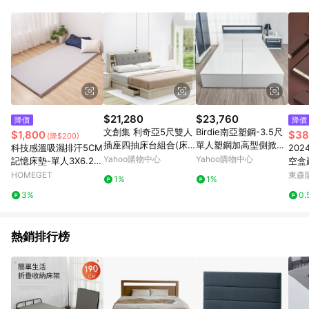
事業股份有限公司方進行訂單資格確認。 康達盛通線上購物希望
提供簡單、快速、輕鬆的購物流程及體驗，將不定期推出精選、
話題性或期間限定商品來滿足您的喜好。
$21,280
$23,760
降價
降價
文創集 利奇亞5尺雙人
Birdie南亞塑鋼-3.5尺
$1,800
$38
(降$200)
插座四抽床台組合(床
單人塑鋼加高型側掀收
科技感溫吸濕排汗5CM
20
頭箱＋四抽床底＋不含
納床底(不含床頭片)(白
Yahoo購物中心
Yahoo購物中心
記憶床墊-單人3X6.2尺
空盒
床墊)-152x215x103c
色)
/ 低反發記憶床 / 柔軟
袍高
HOMEGET
東森購
1%
1%
m免組
高支撐
盒
3%
0.
熱銷排行榜