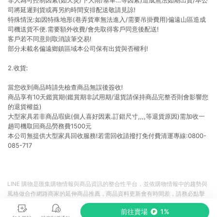
非人為可控制因素(如天災/下大雨/塞車…等因素)造成無法如期出貨/本公
司將延遲到貨或再另約時間安排配送敬請見諒!
特殊情況:如因特殊地形(巷弄貨車無法進入/需要吊掛費用)偏遠山區造成
司機送貨不便.需要額外收費/會先取得客戶同意後配送!
客戶若不同意則取消該筆交易!
部分未載名偏遠鄉鎮區域本公司保有出貨與否權利!
2.收貨:
當您收到商品時請先檢查商品無誤後簽收!
商品享有10天鑑賞期(鑑賞期非試用期/退貨請保持商品完整否則會影響您
的退貨權益)
大型家具若非商品瑕疵(個人喜好因素.訂錯尺寸,,,,等退貨原因)需加收一
趟司機取回商品勞務費1500元
本公司無提供大型家具回收服務!若需回收請撥打免付費清運專線:0800-
085-717
LINE 購物是匯集購物情報與商品資訊的整合性平台，並依購物情報中的趨勢與
風格做合作網路商家的延伸商品推薦，商品資料更新會有時間差，請務必點擊
商品至各合作網路商家，確認現售價與購物條件，一切資訊以合作廠商網頁為
前往賣場
1%
準。