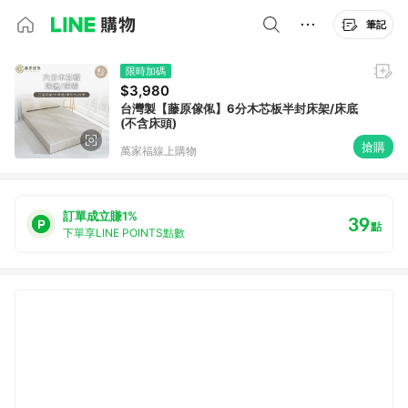
筆記
限時加碼
$3,980
台灣製【藤原傢俬】6分木芯板半封床架/床底
(不含床頭)
搶購
萬家福線上購物
訂單成立賺1%
39
點
下單享LINE POINTS點數