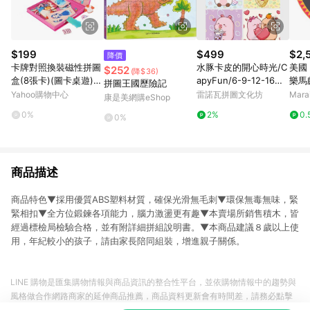
$199
$499
$2,
降價
卡牌對照換裝磁性拼圖
水豚卡皮的開心時光/C
美國 T
$252
(降$36)
盒(8張卡)(圖卡桌遊)
apyFun/6-9-12-16片
樂馬
拼圖王國歷險記
【888便利購】
拼圖/EDUCA
Yahoo購物中心
雷諾瓦拼圖文化坊
Mar
康是美網購eShop
0%
2%
0.
0%
商品描述
商品特色▼採用優質ABS塑料材質，確保光滑無毛刺▼環保無毒無味，緊
緊相扣▼全方位鍛鍊各項能力，腦力激盪更有趣▼本賣場所銷售積木，皆
經過標檢局檢驗合格，並有附詳細拼組說明書。▼本商品建議８歲以上使
用，年紀較小的孩子，請由家長陪同組裝，增進親子關係。
LINE 購物是匯集購物情報與商品資訊的整合性平台，並依購物情報中的趨勢與
風格做合作網路商家的延伸商品推薦，商品資料更新會有時間差，請務必點擊
商品至各合作網路商家，確認現售價與購物條件，一切資訊以合作廠商網頁為