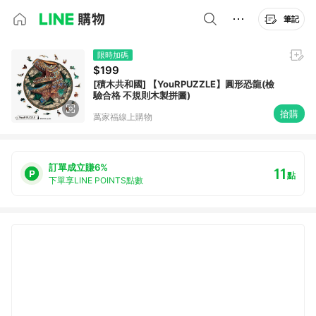
筆記
限時加碼
$199
[積木共和國] 【YouRPUZZLE】圓形恐龍(檢
驗合格 不規則木製拼圖)
搶購
萬家福線上購物
訂單成立賺6%
11
點
下單享LINE POINTS點數