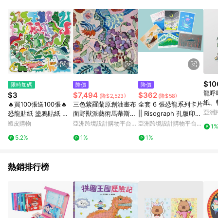
事業股份有限公司方進行訂單資格確認。 康達盛通線上購物希望
提供簡單、快速、輕鬆的購物流程及體驗，將不定期推出精選、
話題性或期間限定商品來滿足您的喜好。
$10
限時加碼
降價
降價
龍呼
$3
$7,494
$362
(降$2,523)
(降$58)
紙、軟
🔥買100張送100張🔥
三色紫羅蘭原創油畫布
全套 6 張恐龍系列卡片
孫氏
亞洲
恐龍貼紙 塗鴉貼紙 獎
面野獸派藝術馬蒂斯啟
|| Risograph 孔版印刷
Pinko
勵貼紙 行李箱貼紙 裝
發鮮花花束
/ 明信片 /限量
蝦皮購物
亞洲跨境設計購物平台
亞洲跨境設計購物平台
1
飾貼紙 創意貼紙 動物
Pinkoi
Pinkoi
5.2%
1%
1%
貼紙 防水貼紙 卡通貼
紙
熱銷排行榜