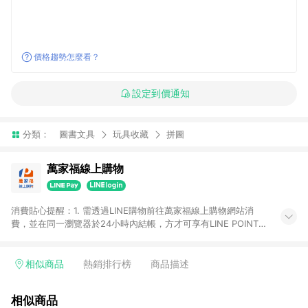
價格趨勢怎麼看？
設定到價通知
分類：
圖書文具
玩具收藏
拼圖
萬家福線上購物
消費貼心提醒：1. 需透過LINE購物前往萬家福線上購物網站消
費，並在同一瀏覽器於24小時內結帳，方才可享有LINE POINTS
回饋資格。 2. 訂單確認後需選擇立刻結帳，若使用重新付款功能
將無法獲得點數回饋。 3. 點數將於廠商出貨後30天前後發送。
4. 不具回饋資格種類商品：電子禮券。 5. 回饋點數計算將排除訂
相似商品
熱銷排行榜
商品描述
單活動折扣(含折價券折扣)、紅利點數折抵(含OPENPOINT)、運
費等金額。 6. 康達盛通生活事業股份有限公司保留365天訂單記
相似商品
錄，相關問題請於保留時間內聯絡客服中心，並由康達盛通生活