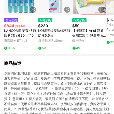
$16
歷史低價
限時加碼
限時加碼
Ariul
$844
$230
$59
(降$44)
Pure
LANCOME 蘭蔻 快速
KOSE高絲魔法修護卸
【搬運工】Ariul 淨膚
Remo
Oliv
眼唇卸妝液30ml*10入
睫液5.5ml
保濕卸妝巾 淨膚雙面眼
Doub
組-航空版
唇卸妝巾 卸妝巾 眼唇
東森購物 ETMall
康是美網購eShop
蝦皮購物
3
卸妝巾 卸妝 清潔 眼唇
0.5%
5%
4%
卸妝 艾藜兒 韓國代購
商品描述
為眼周的脆弱肌膚，精選有機高山峨參和黃金薑黃等13種植萃，長效保
濕改善乾燥引起的紋路、多數使用者有感彈潤亮！使用方法：依喜好轉動
壓頭取出適當用量，指腹混合雙質地，於上下眼瞼由內而外向太陽穴按
壓，最後輕按眉心。-規格說明︰• 重量或容量︰20ml• 保存期限︰3年•
來源︰航空版• 保存方法：請置於陰涼處，請勿直接陽光照射，以免變
質-注意事項︰1. 個人膚質、髮質對於商品的適應程度不同，若有過敏或
不適請停止使用並尋求專業醫療協助。使用成效僅供參考，實際效果因人
而異。2. 保養品/香水/化妝品/美髮/美體本身為消耗品，拆封後恕無法辦