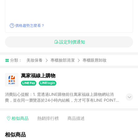
價格趨勢怎麼看？
設定到價通知
分類：
美妝保養
專櫃臉部清潔
專櫃眼唇卸妝
萬家福線上購物
消費貼心提醒：1. 需透過LINE購物前往萬家福線上購物網站消
費，並在同一瀏覽器於24小時內結帳，方才可享有LINE POINTS
回饋資格。 2. 訂單確認後需選擇立刻結帳，若使用重新付款功能
將無法獲得點數回饋。 3. 點數將於廠商出貨後30天前後發送。
4. 不具回饋資格種類商品：電子禮券。 5. 回饋點數計算將排除訂
相似商品
熱銷排行榜
商品描述
單活動折扣(含折價券折扣)、紅利點數折抵(含OPENPOINT)、運
費等金額。 6. 康達盛通生活事業股份有限公司保留365天訂單記
相似商品
錄，相關問題請於保留時間內聯絡客服中心，並由康達盛通生活