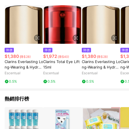
事業股份有限公司方進行訂單資格確認。 康達盛通線上購物希望
提供簡單、快速、輕鬆的購物流程及體驗，將不定期推出精選、
話題性或期間限定商品來滿足您的喜好。
降價
降價
降價
降價
$1,380
$1,972
$1,380
$1,
(降$28)
(降$40)
(降$28)
Clarins Everlasting Lo
Clarins Total Eye Lift
Clarins Everlasting Lo
Clar
ng-Wearing & Hydrati
15ml
ng-Wearing & Hydrati
ng-W
ng Matte Foundation
ng Matte Foundation
ng M
Escentual
Escentual
Escentual
Esce
30ml 108.3N - Organ
30ml 113C - Chestnu
30ml
0.5%
0.5%
0.5%
0.
za
t
熱銷排行榜