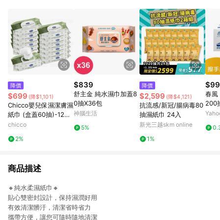
事業股份有限公司方進行訂單資格確認。 康達盛通線上購物希望
提供簡單、快速、輕鬆的購物流程及體驗，將不定期推出精選、
話題性或期間限定商品來滿足您的喜好。
$839
$99
降價
降價
舒主金 純水濕巾加蓋8
春風
$699
$2,599
(降$1,101)
(降$4,121)
0抽X36包
200
Chicco嬰兒保濕潔膚濕
抗流感/新冠/腸病毒80
神腦生活
Yah
紙巾 (盒蓋60抽)-12入
抽濕紙巾 24入
(箱購)
chicco
新光三越skm online
5%
0.
2%
1%
商品描述
🔸純水柔濕紙巾🔸
貼心雙密封設計，保持濕潤好用
有效清潔髒汙，清潔省時省力
攜帶方便，讓您可隨時隨地清潔