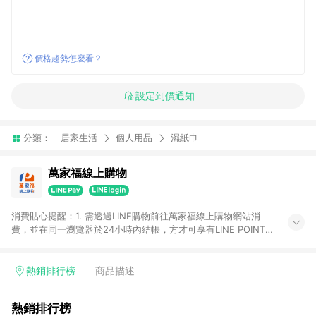
價格趨勢怎麼看？
設定到價通知
分類：
居家生活
個人用品
濕紙巾
萬家福線上購物
消費貼心提醒：1. 需透過LINE購物前往萬家福線上購物網站消
費，並在同一瀏覽器於24小時內結帳，方才可享有LINE POINTS
回饋資格。 2. 訂單確認後需選擇立刻結帳，若使用重新付款功能
將無法獲得點數回饋。 3. 點數將於廠商出貨後30天前後發送。
4. 不具回饋資格種類商品：電子禮券。 5. 回饋點數計算將排除訂
熱銷排行榜
商品描述
單活動折扣(含折價券折扣)、紅利點數折抵(含OPENPOINT)、運
費等金額。 6. 康達盛通生活事業股份有限公司保留365天訂單記
熱銷排行榜
錄，相關問題請於保留時間內聯絡客服中心，並由康達盛通生活