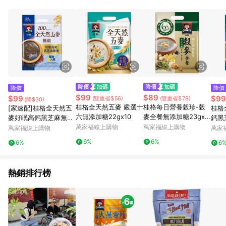
事業股份有限公司方進行訂單資格確認。 康達盛通線上購物希望
提供簡單、快速、輕鬆的購物流程及體驗，將不定期推出精選、
話題性或期間限定商品來滿足您的喜好。
降價
降價
$99
$89
$99
$99
(雙重省$56)
(雙重省$78)
(降$30)
桂格全天然五麥 嚴選十
桂格每日營養穀珍-穀
[家速配]桂格全天然五
桂格
六無添加糖22gx10
麥全餐無添加糖23gx1
麥好眠高鈣黑芝麻無添
鈣黑
0
加糖
萬家福線上購物
萬家福線上購物
萬家福線上購物
萬家
6%
6%
6%
6
熱銷排行榜