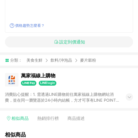
價格趨勢怎麼看？
設定到價通知
分類：
美食生鮮
飲料/沖泡品
麥片穀粉
萬家福線上購物
消費貼心提醒：1. 需透過LINE購物前往萬家福線上購物網站消
費，並在同一瀏覽器於24小時內結帳，方才可享有LINE POINTS
回饋資格。 2. 訂單確認後需選擇立刻結帳，若使用重新付款功能
將無法獲得點數回饋。 3. 點數將於廠商出貨後30天前後發送。
4. 不具回饋資格種類商品：電子禮券。 5. 回饋點數計算將排除訂
相似商品
熱銷排行榜
商品描述
單活動折扣(含折價券折扣)、紅利點數折抵(含OPENPOINT)、運
費等金額。 6. 康達盛通生活事業股份有限公司保留365天訂單記
相似商品
錄，相關問題請於保留時間內聯絡客服中心，並由康達盛通生活