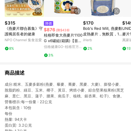
$315
$170
$14
降價
《燕麥片聯合募集》守
Bob's Red Mill, 燕麥麩
UNI
$876
(降$438)
護獨居長者的健康
皮熱麥片，無麩質，1 l
麥片1
桂格即食大燕麥片1100
b（454 克）
NPO Channel 集食送愛
iHerb
萬家
G x6罐組(箱購)【首購
輸入n100折$100 】
佳格健康GO-桂格官方直
8%
2%
1
營
3%
商品描述
成分:糙米、五麥多穀粉(燕麥、藜麥、蕎麥、黑麥、大麥)、膨發小麥、
脫脂奶粉、綠豆、玉米、椰子、黃豆、烤焙小麥、綜合堅果核果粉(黑芝
麻、薏仁、黑豆、蓮子、腰果、南瓜子、核桃、銀杏果、松子)、食鹽。
營養標示:每一份量 : 22公克
本包裝含 : 10份
每份
熱量: 94大卡
蛋白質: 3.2公克