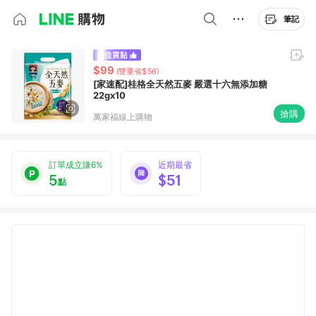
筆記
$99
(雙重省$56)
[家速配]桂格全天然五麥 嚴選十六無添加糖
22gx10
搶購
萬家福線上購物
訂單成立賺6%
近期最省
5
$51
點