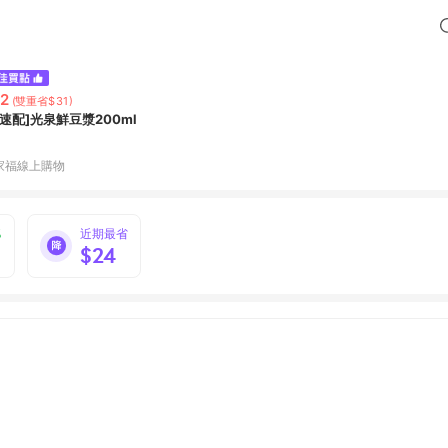
2
(雙重省$31)
家速配]光泉鮮豆漿200ml
家福線上購物
%
近期最省
$24