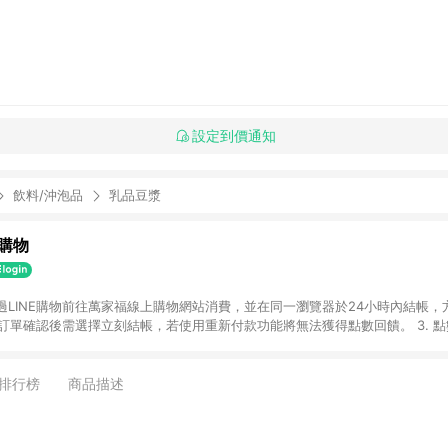
設定到價通知
飲料/沖泡品
乳品豆漿
購物
透過LINE購物前往萬家福線上購物網站消費，並在同一瀏覽器於24小時內結帳，方
 2. 訂單確認後需選擇立刻結帳，若使用重新付款功能將無法獲得點數回饋。 3. 
. 不具回饋資格種類商品：電子禮券。 5. 回饋點數計算將排除訂單活動折扣(含
OINT)、運費等金額。 6. 康達盛通生活事業股份有限公司保留365天訂單記
，並由康達盛通生活事業股份有限公司方進行訂單資格確認。 康達盛通線上購
排行榜
商品描述
流程及體驗，將不定期推出精選、話題性或期間限定商品來滿足您的喜好。