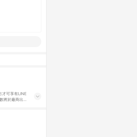
才可享有LINE
點數將於廠商出貨
折價券折扣)、紅
錄，相關問題請於保
物希望提供簡