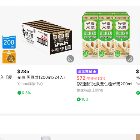
$285
$
4入【愛
光泉 黑豆漿(200mlx24入)
光
$72
(雙重省$31)
Yahoo購物中心
[家速配]光泉薏仁糙米漿200ml
Y
萬家福線上購物
0.3%
10%