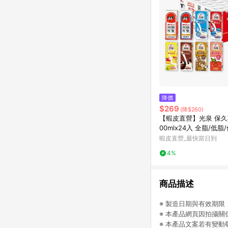
降價
$269
(降$260)
【蝦皮直營】光泉 保久
00mlx24入 全脂/低脂
高鈣/巧克力/果汁/麥芽
蝦皮直營_最快當日到
奶 保久乳
4%
商品描述
※ 製造日期與有效期
※ 本產品網頁因拍攝
※ 本產品文案若有變