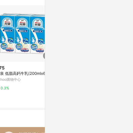
75
降價
歷史低價
泉 低脂高鈣牛乳(200mlx6入)
$258
$79
(降$126)
(降$11)
ahoo購物中心
光泉豆漿-無加糖
統一陽光無加糖
萬家福線上購物
萬家福線上購
0.3%
1%
1%