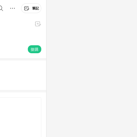
筆記
搶購