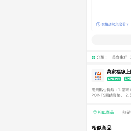
價格趨勢怎麼看？
分類：
美食生鮮
萬家福線上
消費貼心提醒：1. 需
POINTS回饋資格。
後30天前後發送。 4
利點數折抵(含OPENP
留時間內聯絡客服中心
相似商品
熱銷
單、快速、輕鬆的購物
相似商品