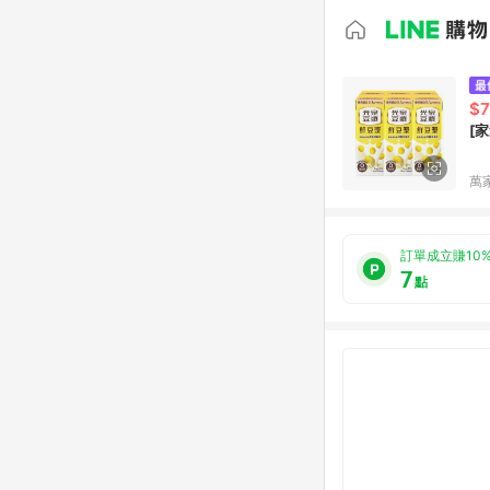
$7
[
萬
訂單成立賺10
7
點