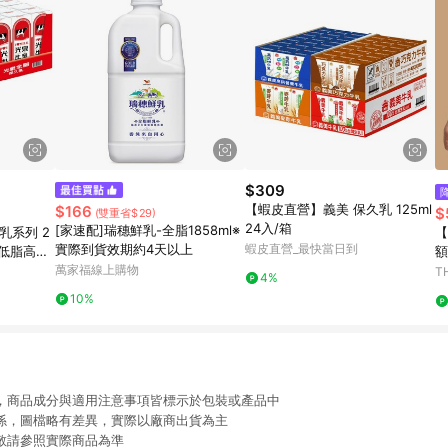
$309
【蝦皮直營】義美 保久乳 125ml
$166
$
(雙重省$29)
24入/箱
[家速配]瑞穗鮮乳-全脂1858ml※
乳系列 2
【
實際到貨效期約4天以上
蝦皮直營_最快當日到
/低脂高鈣/
額
/蘋果 牛
萬家福線上購物
T
4%
10%
限，商品成分與適用注意事項皆標示於包裝或產品中
關係，圖檔略有差異，實際以廠商出貨為主
動敬請參照實際商品為準