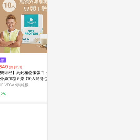
降價
降價
$167
549
$129
(雙重省$
(降$151)
(降$50)
[家速配]義美
樂維根】高鈣植物優蛋白 - 無
綠巨人天然特甜玉米粒198gx3
際到貨效期約
外添加糖豆漿 (10入隨身包)
萬家福線上購物
萬家福線上購
HE VEGAN樂維根
15%
10%
2%