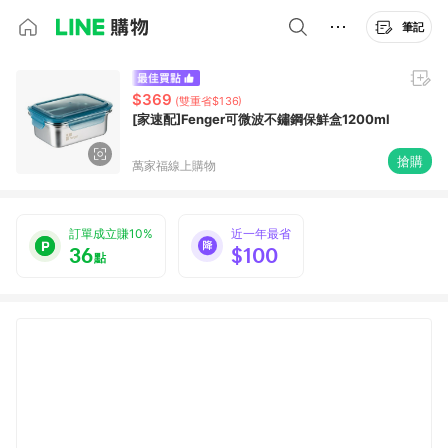
筆記
$369
(雙重省$136)
[家速配]Fenger可微波不鏽鋼保鮮盒1200ml
搶購
萬家福線上購物
訂單成立賺10%
近一年最省
36
$100
點