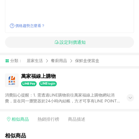
價格趨勢怎麼看？
設定到價通知
分類：
居家生活
餐廚用品
保鮮盒便當盒
萬家福線上購物
消費貼心提醒：1. 需透過LINE購物前往萬家福線上購物網站消
費，並在同一瀏覽器於24小時內結帳，方才可享有LINE POINTS
回饋資格。 2. 訂單確認後需選擇立刻結帳，若使用重新付款功能
將無法獲得點數回饋。 3. 點數將於廠商出貨後30天前後發送。
4. 不具回饋資格種類商品：電子禮券。 5. 回饋點數計算將排除訂
相似商品
熱銷排行榜
商品描述
單活動折扣(含折價券折扣)、紅利點數折抵(含OPENPOINT)、運
費等金額。 6. 康達盛通生活事業股份有限公司保留365天訂單記
相似商品
錄，相關問題請於保留時間內聯絡客服中心，並由康達盛通生活