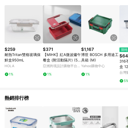
事業股份有限公司方進行訂單資格確認。 康達盛通線上購物希望
提供簡單、快速、輕鬆的購物流程及體驗，將不定期推出精選、
話題性或期間限定商品來滿足您的喜好。
$259
$371
$1,167
限時
耐熱Tritan雙格玻璃保
【MIHK】紅A微波爐午
博世 BOSCH 多用途工
$64
鮮盒950mL
餐盒 (附活動隔片) (52
具箱 (M)
31
5 ml)
HOLA
亞洲跨境設計購物平台
Yahoo購物中心
盒 1
Pinkoi
得利
台灣
1%
1%
1%
5
熱銷排行榜