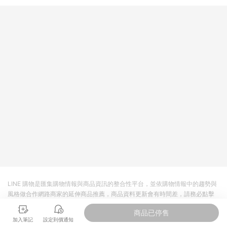
提供簡單、快速、輕鬆的購物流程及體驗，將不定期推出精選、
話題性或期間限定商品來滿足您的喜好。
LINE 購物是匯集購物情報與商品資訊的整合性平台，並依購物情報中的趨勢與
風格做合作網路商家的延伸商品推薦，商品資料更新會有時間差，請務必點擊
商品至各合作網路商家，確認現售價與購物條件，一切資訊以合作廠商網頁為
商品已停售
準。
加入筆記
設定到價通知