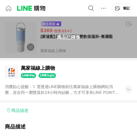
筆記
$369
(雙重省$41)
[家速配]日光生活手提雙飲保溫杯-漸層藍
商品已停售
萬家福線上購物
萬家福線上購物
消費貼心提醒：1. 需透過LINE購物前往萬家福線上購物網站消
費，並在同一瀏覽器於24小時內結帳，方才可享有LINE POINTS
回饋資格。 2. 訂單確認後需選擇立刻結帳，若使用重新付款功能
將無法獲得點數回饋。 3. 點數將於廠商出貨後30天前後發送。
4. 不具回饋資格種類商品：電子禮券。 5. 回饋點數計算將排除訂
商品描述
單活動折扣(含折價券折扣)、紅利點數折抵(含OPENPOINT)、運
費等金額。 6. 康達盛通生活事業股份有限公司保留365天訂單記
商品描述
錄，相關問題請於保留時間內聯絡客服中心，並由康達盛通生活
事業股份有限公司方進行訂單資格確認。 康達盛通線上購物希望