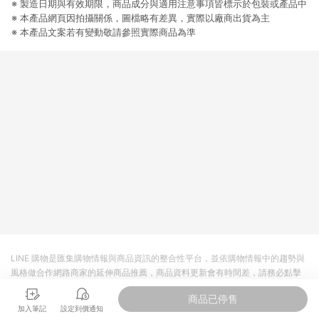
※ 製造日期與有效期限，商品成分與適用注意事項皆標示於包裝或產品中
提供簡單、快速、輕鬆的購物流程及體驗，將不定期推出精選、
話題性或期間限定商品來滿足您的喜好。
※ 本產品網頁因拍攝關係，圖檔略有差異，實際以廠商出貨為主
※ 本產品文案若有變動敬請參照實際商品為準
LINE 購物是匯集購物情報與商品資訊的整合性平台，並依購物情報中的趨勢與
風格做合作網路商家的延伸商品推薦，商品資料更新會有時間差，請務必點擊
商品至各合作網路商家，確認現售價與購物條件，一切資訊以合作廠商網頁為
商品已停售
準。
加入筆記
設定到價通知