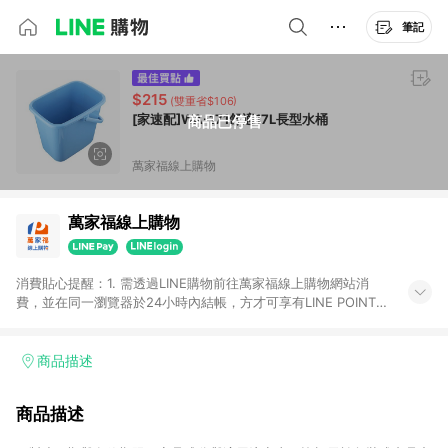
筆記
$215
(雙重省$106)
[家速配]WA-171舒適17L長型水桶
商品已停售
萬家福線上購物
萬家福線上購物
消費貼心提醒：1. 需透過LINE購物前往萬家福線上購物網站消
費，並在同一瀏覽器於24小時內結帳，方才可享有LINE POINTS
回饋資格。 2. 訂單確認後需選擇立刻結帳，若使用重新付款功能
將無法獲得點數回饋。 3. 點數將於廠商出貨後30天前後發送。
4. 不具回饋資格種類商品：電子禮券。 5. 回饋點數計算將排除訂
商品描述
單活動折扣(含折價券折扣)、紅利點數折抵(含OPENPOINT)、運
費等金額。 6. 康達盛通生活事業股份有限公司保留365天訂單記
商品描述
錄，相關問題請於保留時間內聯絡客服中心，並由康達盛通生活
事業股份有限公司方進行訂單資格確認。 康達盛通線上購物希望