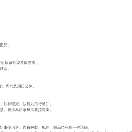
正品。
皆附原廠拍袋及保證書。
鞋盒。
貨、周六及周日公休。
，如有瑕疵、缺貨則另行通知。
膠、折痕為店家無法掌控範圍。
新未使用過，原廠包裝、配件、贈品須完整一併退回。