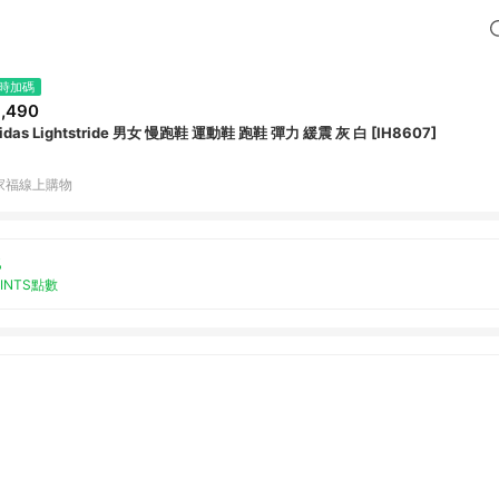
時加碼
,490
idas Lightstride 男女 慢跑鞋 運動鞋 跑鞋 彈力 緩震 灰 白 [IH8607]
家福線上購物
%
OINTS點數