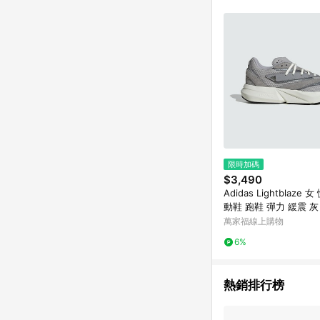
限時加碼
$3,490
Adidas Lightblaze 
動鞋 跑鞋 彈力 緩震 灰 白
06]
萬家福線上購物
6%
熱銷排行榜