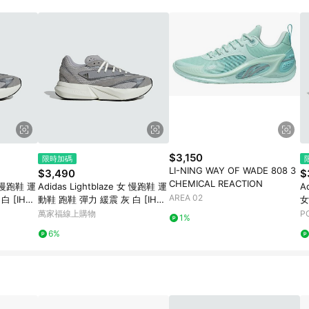
$3,150
限時加碼
LI-NING WAY OF WADE 808 3
$3,490
$
CHEMICAL REACTION
女 慢跑鞋 運
Adidas Lightblaze 女 慢跑鞋 運
Ad
AREA 02
 [IH86
動鞋 跑鞋 彈力 緩震 灰 白 [IH86
女
06]
灰
萬家福線上購物
P
1%
6%