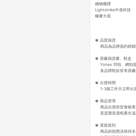
織物襯裡
Lightstrike中底科技
橡膠大底
♚ 品質保證
商品為品牌簽約經銷
♚ 原廠保證書、鞋盒
Yonex 羽拍、網拍
各品牌鞋款皆有原廠
♚ 出貨時間
1-3個工作天立即出
♚ 商品管理
商品出貨前皆會檢查
若是製造過程產生溢
♚ 退貨規則
商品的狀態須保持全