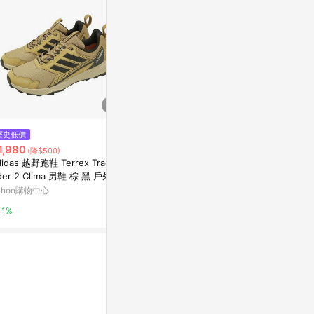
$4,570
歷史低價
限時加碼
HOKA ONE ONE Clifton 10 男
1,980
$4,890
(降$500)
路跑鞋 杏霧灰/霧石灰 HO11620
didas 越野跑鞋 Terrex Tracefi
ADIZERO EV
30PTYG
Yahoo購物中心
der 2 Clima 男鞋 棕 黑 戶外 慢
adidas 官方網
鞋 防水 愛迪達 JR7771
ahoo購物中心
1%
15%
1%