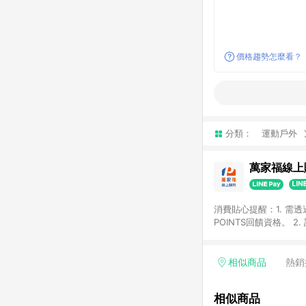
價格趨勢怎麼看？
分類：
運動戶外
萬家福線上
消費貼心提醒：1. 需
POINTS回饋資格。
後30天前後發送。 4
利點數折抵(含OPENP
留時間內聯絡客服中心
相似商品
熱銷
單、快速、輕鬆的購物
相似商品