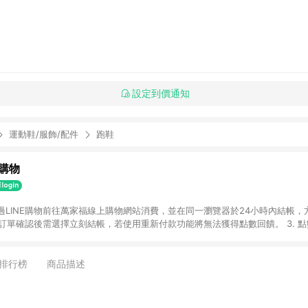
設定到價通知
運動鞋/服飾/配件
跑鞋
購物
透過LINE購物前往萬家福線上購物網站消費，並在同一瀏覽器於24小時內結帳，方
 2. 訂單確認後需選擇立刻結帳，若使用重新付款功能將無法獲得點數回饋。 3. 
. 不具回饋資格種類商品：電子禮券。 5. 回饋點數計算將排除訂單活動折扣(含
OINT)、運費等金額。 6. 康達盛通生活事業股份有限公司保留365天訂單記
，並由康達盛通生活事業股份有限公司方進行訂單資格確認。 康達盛通線上購
排行榜
商品描述
流程及體驗，將不定期推出精選、話題性或期間限定商品來滿足您的喜好。