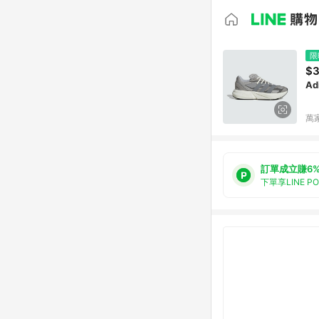
限
$3
Ad
萬
訂單成立賺6
下單享LINE P