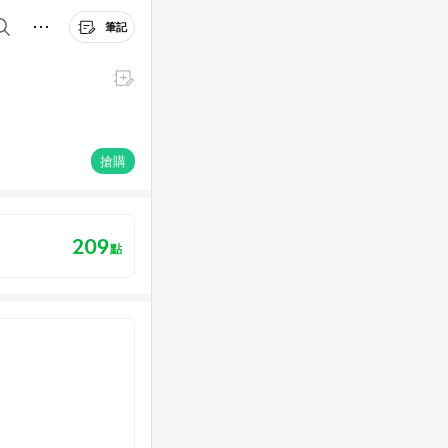
筆記
搶購
209
點