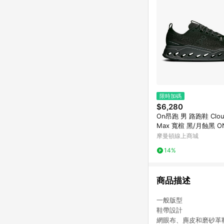
限時加碼
$6,280
On昂跑 男 路跑鞋 Cloud
Max 寬楦 黑/月蝕黑 O
800106
摩曼頓線上商城
14%
商品描述
一般版型
鞋帶設計
網眼布、麂皮和磨砂革