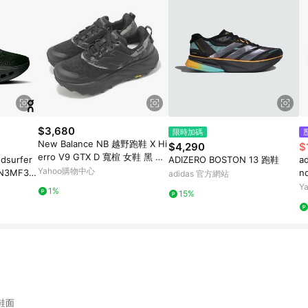
$3,680
限時加碼
New Balance NB 越野跑鞋 X Hi
$4,290
$
erro V9 GTX D 寬楦 女鞋 黑 灰
surfer
ADIZERO BOSTON 13 跑鞋
a
防水 厚底 戶外 WTHIGLB9-D
Yahoo購物中心
N3MF30
n
adidas 官方網站
跑
Y
1%
15%
鞋面