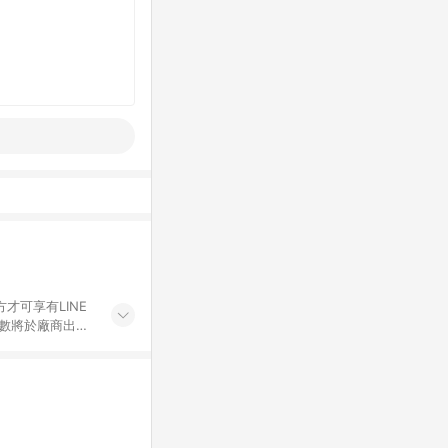
才可享有LINE
點數將於廠商出貨
折價券折扣)、紅
錄，相關問題請於保
物希望提供簡