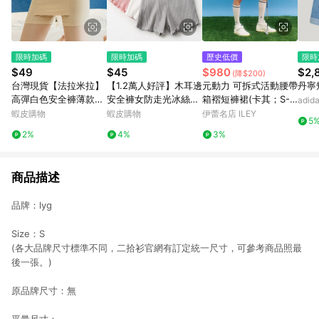
限時加碼
限時加碼
歷史低價
限時
$49
$45
$980
$2,
(降$200)
台灣現貨【法拉米拉】
【1.2萬人好評】木耳邊
元動力 可拆式活動腰帶
丹寧
高彈白色安全褲薄款不
安全褲女防走光冰絲螺
箱褶短褲裙(卡其；S-
adi
捲邊防走光神器收腹提
紋純色打底褲夏季薄款
L)
蝦皮購物
蝦皮購物
伊蕾名店 ILEY
5
臀打底短褲女 內褲 四
不捲邊保險短褲🔥三月
2%
4%
3%
角褲 打底褲 3045 11-
放送aaa Q0OV
0002
商品描述
品牌：lyg
Size：S
(各大品牌尺寸標準不同，二拾衫官網有訂定統一尺寸，可參考商品照最
後一張。)
原品牌尺寸：無