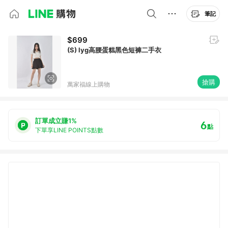
筆記
$699
(S) lyg高腰蛋糕黑色短褲二手衣
搶購
萬家福線上購物
訂單成立賺1%
6
點
下單享LINE POINTS點數