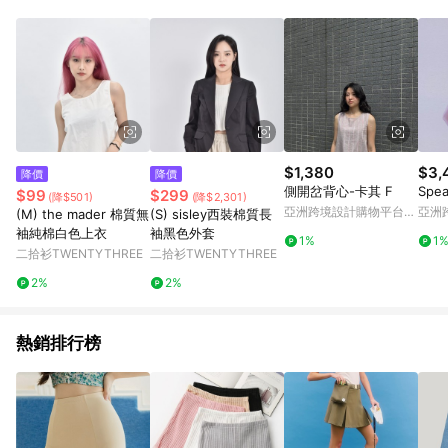
事業股份有限公司方進行訂單資格確認。 康達盛通線上購物希望
提供簡單、快速、輕鬆的購物流程及體驗，將不定期推出精選、
話題性或期間限定商品來滿足您的喜好。
$1,380
$3,
降價
降價
側開岔背心-卡其 F
Sp
$99
$299
(降$501)
(降$2,301)
亞洲跨境設計購物平台
亞洲
(M) the mader 棉質無
(S) sisley西裝棉質長
Pinkoi
Pinko
袖純棉白色上衣
袖黑色外套
1%
1
二拾衫TWENTYTHREE
二拾衫TWENTYTHREE
2%
2%
熱銷排行榜