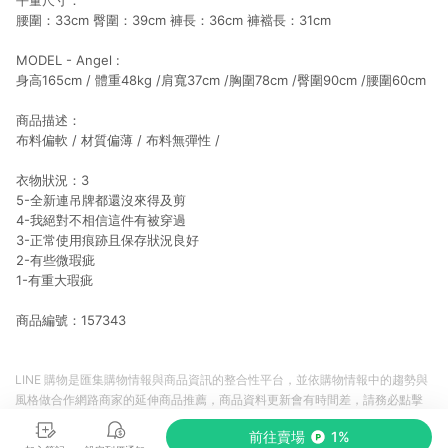
平量尺寸：
腰圍：33cm 臀圍：39cm 褲長：36cm 褲襠長：31cm
MODEL - Angel :
身高165cm / 體重48kg /肩寬37cm /胸圍78cm /臀圍90cm /腰圍60cm
商品描述：
布料偏軟 / 材質偏薄 / 布料無彈性 /
衣物狀況：3
5-全新連吊牌都還沒來得及剪
4-我絕對不相信這件有被穿過
3-正常使用痕跡且保存狀況良好
2-有些微瑕疵
1-有重大瑕疵
商品編號：157343
LINE 購物是匯集購物情報與商品資訊的整合性平台，並依購物情報中的趨勢與
風格做合作網路商家的延伸商品推薦，商品資料更新會有時間差，請務必點擊
商品至各合作網路商家，確認現售價與購物條件，一切資訊以合作廠商網頁為
前往賣場
1%
準。