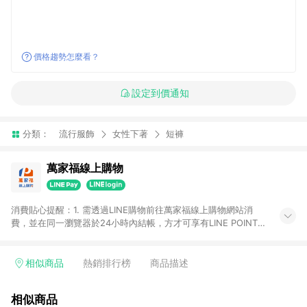
價格趨勢怎麼看？
設定到價通知
分類：
流行服飾
女性下著
短褲
萬家福線上購物
消費貼心提醒：1. 需透過LINE購物前往萬家福線上購物網站消
費，並在同一瀏覽器於24小時內結帳，方才可享有LINE POINTS
回饋資格。 2. 訂單確認後需選擇立刻結帳，若使用重新付款功能
將無法獲得點數回饋。 3. 點數將於廠商出貨後30天前後發送。
4. 不具回饋資格種類商品：電子禮券。 5. 回饋點數計算將排除訂
相似商品
熱銷排行榜
商品描述
單活動折扣(含折價券折扣)、紅利點數折抵(含OPENPOINT)、運
費等金額。 6. 康達盛通生活事業股份有限公司保留365天訂單記
相似商品
錄，相關問題請於保留時間內聯絡客服中心，並由康達盛通生活