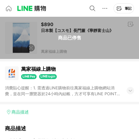
筆記
$890
日本製【コスモ】長門簾《寧靜富士山》
商品已停售
萬家福線上購物
萬家福線上購物
消費貼心提醒：1. 需透過LINE購物前往萬家福線上購物網站消
費，並在同一瀏覽器於24小時內結帳，方才可享有LINE POINTS
回饋資格。 2. 訂單確認後需選擇立刻結帳，若使用重新付款功能
將無法獲得點數回饋。 3. 點數將於廠商出貨後30天前後發送。
4. 不具回饋資格種類商品：電子禮券。 5. 回饋點數計算將排除訂
商品描述
單活動折扣(含折價券折扣)、紅利點數折抵(含OPENPOINT)、運
費等金額。 6. 康達盛通生活事業股份有限公司保留365天訂單記
商品描述
錄，相關問題請於保留時間內聯絡客服中心，並由康達盛通生活
事業股份有限公司方進行訂單資格確認。 康達盛通線上購物希望