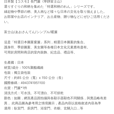
日本製【コスモ】長門簾《寧靜富士山》
提供簡單、快速、輕鬆的購物流程及體驗，將不定期推出精選、
話題性或期間限定商品來滿足您的喜好。
選りすぐりの和柄を集めた「特選和柄のれん」シリーズです。
縁起物や季節の柄、美人画など様々な日本の文化を取り揃えました。
お部屋やお店のインテリア、お土産物、贈り物などにぜひご活用くださ
い。
富士山/あおさんてん/シンプル/暖簾
這是「特選日本圖案窗簾」系列，精選日本圖案的集合。
護身符、季節圖案、美女圖等各種日本文化元素應有盡有。
可用於房間和商店的室內裝飾、紀念品、禮品等。
生產國：日本
材質/成分：100%聚酯纖維
包裝：獨立袋包裝
尺寸：約85 公分（寬）x 150 公分（長）
國際條碼：4943741951100
出貨：門簾*1件
清洗方式：可水洗、不可漂白、不可烘乾
顏色：如圖，網頁產品因拍攝與各顯示器顯色不同關係，與實品略有差
異， 此商品圖為參考用之情境圖示，產品內容以規格敘述內容為準
適用：臥室門、廚房門、浴室門、衣櫥、玄關入口...等