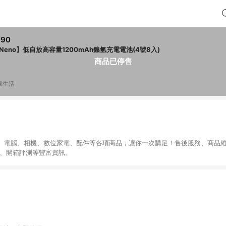
890
iNeno】低自放高容量1200mAh鎳氫充電電池(4號8入)
商品已停售
腦生活
、電腦、相機、數位家電、配件等各項商品，讓你一次購足！售後服務、商品
導、開箱評測等豐富資訊。