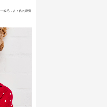
比一般毛巾多７倍的吸濕