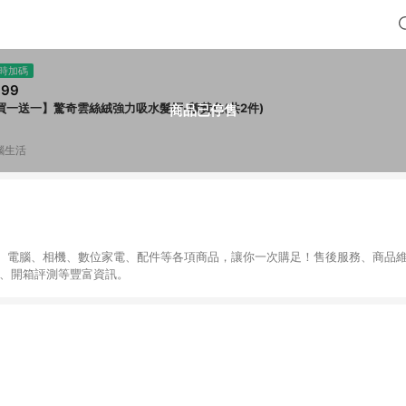
時加碼
399
買一送一】驚奇雲絲絨強力吸水髮帽-鵝黃色(共2件)
商品已停售
腦生活
、電腦、相機、數位家電、配件等各項商品，讓你一次購足！售後服務、商品
導、開箱評測等豐富資訊。