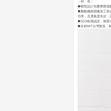
︱特 色︱
●帽型設計包覆整體濕
●聚酯纖維開纖加工形
功率，且透氣度良好，
●SGS檢測認證，無
●全程MIT台灣製造