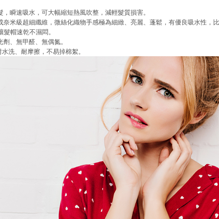
髮，瞬速吸水，可大幅縮短熱風吹整，減輕髮質損害。
成奈米級超細纖維，微絲化織物手感極為細緻、亮麗、蓬鬆，有優良吸水性，
讓髮帽速乾不濕悶。
螢光劑、無甲醛、無偶氮。
，耐水洗、耐摩擦，不易掉棉絮。