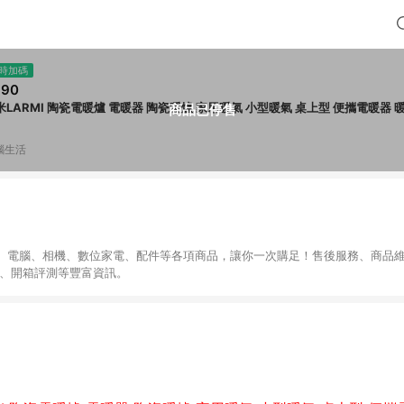
時加碼
990
米LARMI 陶瓷電暖爐 電暖器 陶瓷暖爐 家用暖氣 小型暖氣 桌上型 便攜電暖器 
商品已停售
腦生活
、電腦、相機、數位家電、配件等各項商品，讓你一次購足！售後服務、商品
導、開箱評測等豐富資訊。