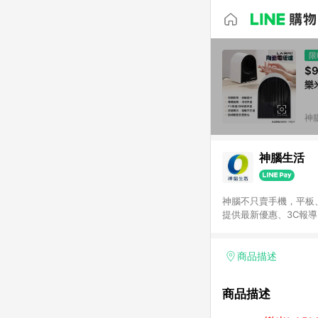
限
$
樂
神
神腦生活
神腦不只賣手機，平板
提供最新優惠、3C報
商品描述
商品描述