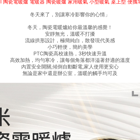
MI 陶瓷電暖爐 電暖器 陶瓷暖爐 家用暖氣 小型暖氣 桌上型 便攜
冬天來了，別讓寒冷影響你的心情」
冬天，陶瓷電暖爐給你最溫馨的感覺！
安靜無光，溫暖不打擾
流線拱形設計，極簡純白，散發現代美感
小巧輕便，簡約美學
PTC陶瓷高校速熱，3秒快速升溫
高效加熱，均勻寒冷，讓每個角落都洋溢著舒適的溫度
內置安全開關,傾倒自動斷電,家人使用更安心
無論是家中還是辦公室，溫暖的觸手均可及