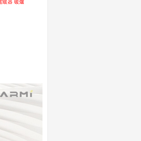
電暖器 暖爐